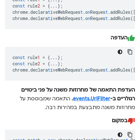
co
nst
rule
2
=
{
...
}
;
chrome.declara
t
iveWebReques
t
.o
n
Reques
t
.addRules(
[
r
chrome.declara
t
iveWebReques
t
.o
n
Reques
t
.addRules(
[
r
העדפה
co
nst
rule
1
=
{
...
}
;
co
nst
rule
2
=
{
...
}
;
chrome.declara
t
iveWebReques
t
.o
n
Reques
t
.addRules(
[
r
העדפת התאמה של מחרוזות משנה על פני ביטויים
רגולריים ב-
events.UrlFilter
.
התאמה שמבוססת על
מחרוזות משנה מתבצעת במהירות רבה.
במקום