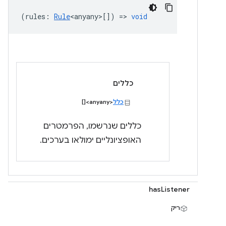
(
rules
:
Rule
<anyany>
[]) =>
void
כללים
כלל
<anyany>[]
כללים שנרשמו, הפרמטרים
האופציונליים ימולאו בערכים.
hasListener
ריק