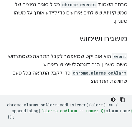
מרחב השמות
chrome.events
מכיל סוגים נפוצים של
ממשקי API ששולחים אירועים כדי ליידע אותך על משהו
מעניין.
מושגים ושימוש
Event
הוא אובייקט שמאפשר לקבל התראה כשמתרחש
משהו מעניין. הנה דוגמה לשימוש באירוע
chrome.alarms.onAlarm
כדי לקבל התראה בכל פעם
שחולפת התראה:
chrome
.
alarms
.
onAlarm
.
addListener
((
alarm
)
=
>
{
appendToLog
(
`alarms.onAlarm -- name: 
${
alarm
.
name
});