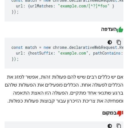
co
nst
ma
t
ch
=
ne
w
chrome.declara
t
iveWebReques
t
.Req
url
:
{
urlMa
t
ches
:
"example.com/[^?]*foo"
}
}
);
העדפה
co
nst
ma
t
ch
=
ne
w
chrome.declara
t
iveWebReques
t
.Req
url
:
{
hos
t
Su
ff
ix
:
"example.com"
,
pa
t
hCo
nta
i
ns
:
"
}
);
אם יש כללים רבים שיש להם פעולות זהות, אפשר למזג את
הכללים לפעולה אחת. הכללים מפעילים את הפעולות שלהם
ברגע שתנאי אחד מתקיים. הפעולה הזו האצת התאמה
ומפחיתה את צריכת הזיכרון עבור קבוצות פעולות כפולות.
במקום