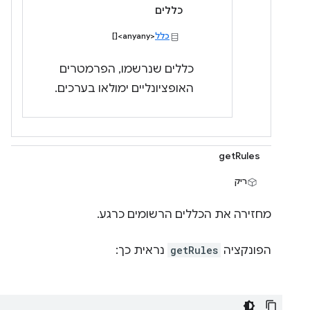
כללים
כלל
<anyany>[]
כללים שנרשמו, הפרמטרים
האופציונליים ימולאו בערכים.
getRules
ריק
מחזירה את הכללים הרשומים כרגע.
הפונקציה
getRules
נראית כך: