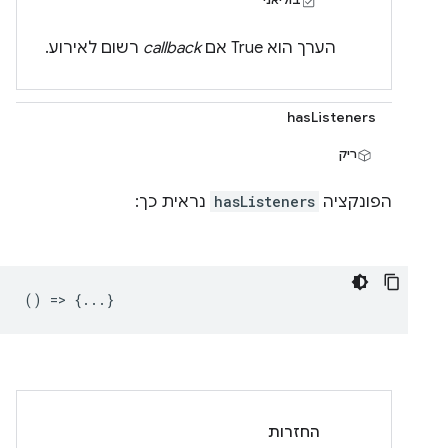
הערך הוא True אם
callback
רשום לאירוע.
hasListeners
ריק
הפונקציה
hasListeners
נראית כך:
() => {...}
החזרות