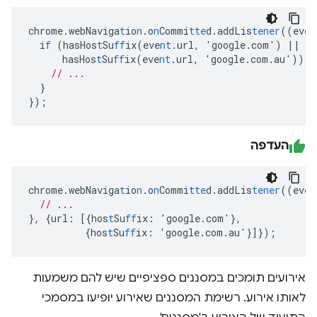
chrome.webNaviga
t
io
n
.o
n
Commi
tte
d.addLis
tener
((eve
n
i
f
(hasHos
t
Su
ff
ix(eve
nt
.url
,
'google.com')
||
hasHos
t
Su
ff
ix(eve
nt
.url
,
'google.com.au'))
{
// ...
}
}
);
העדפה
chrome.webNaviga
t
io
n
.o
n
Commi
tte
d.addLis
tener
((eve
n
// ...
},
{
url
:
[{
hos
t
Su
ff
ix
:
'google.com'
},
{
hos
t
Su
ff
ix
:
'google.com.au'
}]}
);
אירועים תומכים במסננים ספציפיים שיש להם משמעות
לאותו אירוע. רשימת המסננים שאירוע יופיעו במסמכי