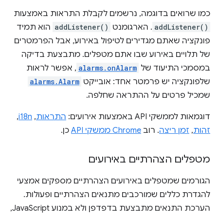
כמו שרואים בדוגמה, נרשמים לקבלת התראות באמצעות
addListener()
. הארגומנט
addListener()
הוא תמיד
פונקציה שאתם מגדירים לטיפול באירוע, אבל הפרמטרים
של תלויים באירוע שבו אתם מטפלים. מתבצעת בדיקה
במסמכי התיעוד של
alarms.onAlarm
, אפשר לראות
שלפונקציה יש פרמטר אחד: אובייקט
alarms.Alarm
שמכיל פרטים על ההתראה שחלפה.
דוגמאות לממשקי API באמצעות אירועים:
התראות
,
i18n
,
זהות
,
זמן ריצה
. רוב
Chrome ממשקי API
כן.
מטפלים הצהרתיים באירועים
הגורמים שמטפלים באירועים הצהרתיים מספקים אמצעי
להגדרת כללים שמורכבים מתנאים הצהרתיים ופעולות.
הערכת התנאים מתבצעת בדפדפן ולא במנוע JavaScript,