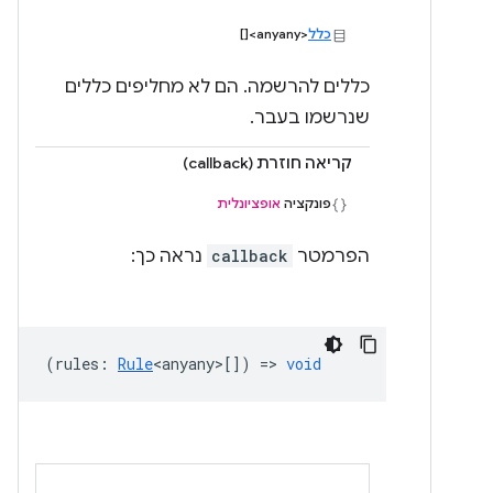
כלל
<anyany>[]
כללים להרשמה. הם לא מחליפים כללים
שנרשמו בעבר.
קריאה חוזרת (callback)
פונקציה
אופציונלית
הפרמטר
callback
נראה כך:
(
rules
:
Rule
<anyany>
[]) =>
void