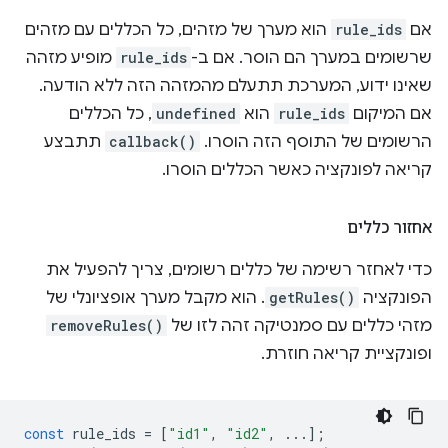
אם
rule_ids
הוא מערך של מזהים, כל הכללים עם מזהים
שרשומים במערך הם הוסר. אם ב-
rule_ids
מופיע מזהה
שאינו ידוע, המערכת תתעלם מהמזהה הזה ללא הודעה.
אם המיקום
rule_ids
הוא
undefined
, כל הכללים
הרשומים של התוסף הזה הוסרו.
callback()
תתבצע
קריאה לפונקציה כאשר הכללים הוסרו.
אחזור כללים
כדי לאחזר רשימה של כללים רשומים, צריך להפעיל את
הפונקציה
getRules()
. הוא מקבל מערך אופציונלי של
מזהי כללים עם סמנטיקה זהה לזו של
removeRules()
ופונקציית קריאה חוזרת.
const
rule_ids
=
[
"id1"
,
"id2"
,
...];