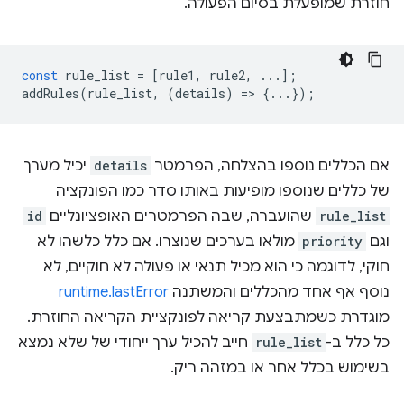
חוזרת שמופעלת בסיום הפעולה.
const
rule_list
=
[
rule1
,
rule2
,
...];
addRules
(
rule_list
,
(
details
)
=
>
{...});
אם הכללים נוספו בהצלחה, הפרמטר
details
יכיל מערך
של כללים שנוספו מופיעות באותו סדר כמו הפונקציה
rule_list
שהועברה, שבה הפרמטרים האופציונליים
id
וגם
priority
מולאו בערכים שנוצרו. אם כלל כלשהו לא
חוקי, לדוגמה כי הוא מכיל תנאי או פעולה לא חוקיים, לא
נוסף אף אחד מהכללים והמשתנה
runtime.lastError
מוגדרת כשמתבצעת קריאה לפונקציית הקריאה החוזרת.
כל כלל ב-
rule_list
חייב להכיל ערך ייחודי של שלא נמצא
בשימוש בכלל אחר או במזהה ריק.