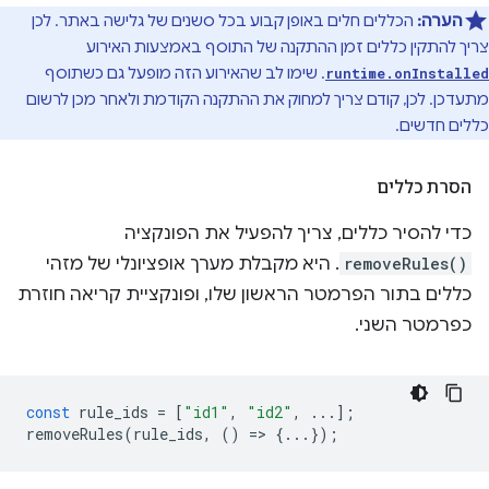
הערה:
הכללים חלים באופן קבוע בכל סשנים של גלישה באתר. לכן
צריך להתקין כללים זמן ההתקנה של התוסף באמצעות האירוע
. שימו לב שהאירוע הזה מופעל גם כשתוסף
runtime.onInstalled
מתעדכן. לכן, קודם צריך למחוק את ההתקנה הקודמת ולאחר מכן לרשום
כללים חדשים.
הסרת כללים
כדי להסיר כללים, צריך להפעיל את הפונקציה
removeRules()
. היא מקבלת מערך אופציונלי של מזהי
כללים בתור הפרמטר הראשון שלו, ופונקציית קריאה חוזרת
כפרמטר השני.
const
rule_ids
=
[
"id1"
,
"id2"
,
...];
removeRules
(
rule_ids
,
()
=
>
{...});