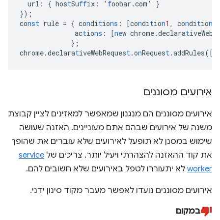
url
:
{
hos
t
Su
ff
ix
:
'
f
oobar.com'
}
}
);
co
nst
rule
=
{
co
n
di
t
io
ns
:
[
co
n
di
t
io
n
1
,
co
n
di
t
io
n
2
ac
t
io
ns
:
[
ne
w
chrome.declara
t
iveWebR
}
;
chrome.declara
t
iveWebReques
t
.o
n
Reques
t
.addRules(
[
r
אירועים מסוננים
אירועים מסוננים הם מנגנון שמאפשר למאזינים לציין קבוצת
משנה של אירועים שבהם אתם מעוניינים. האזנה שעושה
שימוש במסנן לא תופעל לאירועים שלא עוברים את שהופך
את קוד ההאזנה להצהרתי ויעיל יותר. צריכים של
service
worker
לא יתעוררו לטפל באירועים שלא חשובים להם.
אירועים מסוננים נועדו לאפשר מעבר מקוד סינון ידני.
במקום