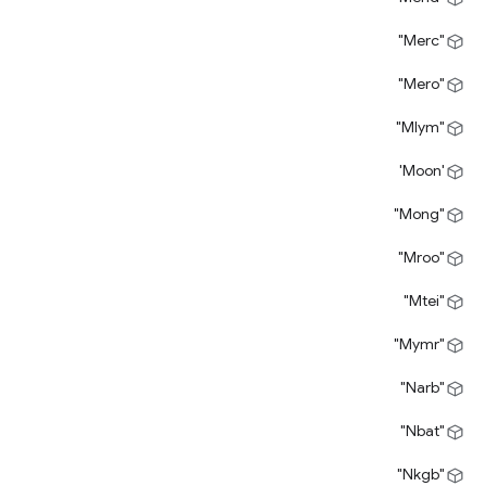
"Merc"
"Mero"
"Mlym"
'Moon'
"Mong"
"Mroo"
"Mtei"
"Mymr"
"Narb"
"Nbat"
"Nkgb"