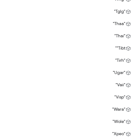
"Tglg"
"Thaa"
"Thai"
‎"Tibt"
"Tirh"
"Ugar"
"Vaii"
"Visp"
"Wara"
"Wole"
"Xpeo"