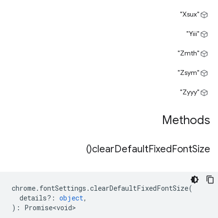
"Xsux"
"Yiii"
"Zmth"
"Zsym"
"Zyyy"
Methods
)
clear
Default
Fixed
Font
Size(
chrome
.
fontSettings
.
clearDefaultFixedFontSize
(
details?
:
object
,
)
:
Promise<void>