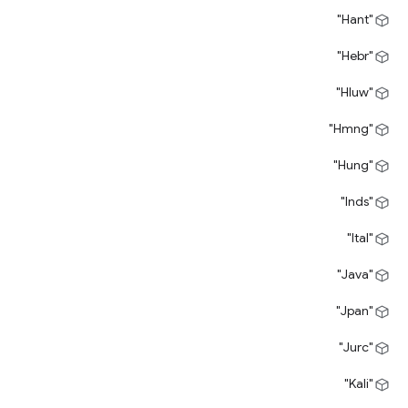
"Hant"
"Hebr"
"Hluw"
"Hmng"
"Hung"
"Inds"
"Ital"
"Java"
"Jpan"
"Jurc"
"Kali"