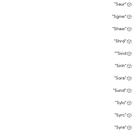
"Saur"
"Sgnw"
"Shaw"
"Shrd"
‎"Sind"
"Sinh"
"Sora"
"Sund"
"Sylo"
"Syrc"
"Syre"