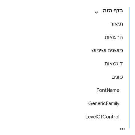
בדף הזה
תיאור
הרשאות
מושגים ושימוש
דוגמאות
סוגים
FontName
GenericFamily
LevelOfControl