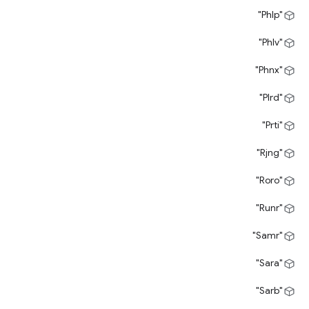
"Phlp"
"Phlv"
"Phnx"
"Plrd"
"Prti"
"Rjng"
"Roro"
"Runr"
"Samr"
"Sara"
"Sarb"