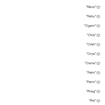
"Nkoo"
"Nshu"
"Ogam"
"Olck"
"Orkh"
"Orya"
"Osma"
"Palm"
"Perm"
"Phag"
"Phli"