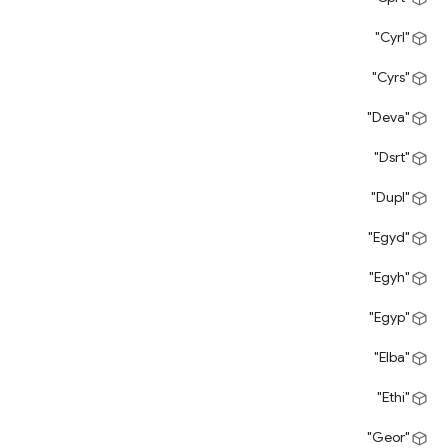
"Cyrl"
"Cyrs"
"Deva"
"Dsrt"
"Dupl"
"Egyd"
"Egyh"
"Egyp"
"Elba"
"Ethi"
"Geor"