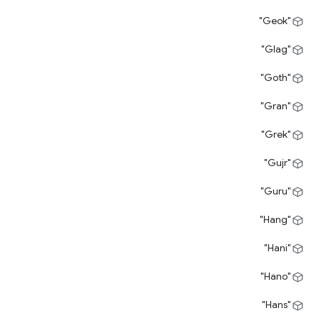
"Geok"
"Glag"
"Goth"
"Gran"
"Grek"
"Gujr"
"Guru"
‫"Hang"
"Hani"
"Hano"
"Hans"