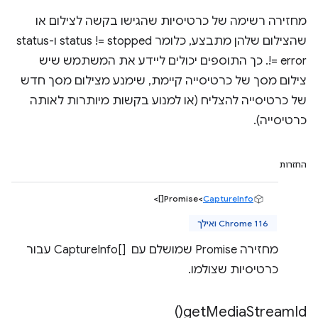
מחזירה רשימה של כרטיסיות שהגישו בקשה לצילום או
שהצילום שלהן מתבצע, כלומר status != stopped ו-status
!= error. כך התוספים יכולים ליידע את המשתמש שיש
צילום מסך של כרטיסייה קיימת, שימנע מצילום מסך חדש
של כרטיסייה להצליח (או למנוע בקשות מיותרות לאותה
כרטיסייה).
החזרות
[]>
Promise<
CaptureInfo
Chrome 116 ואילך
מחזירה Promise שמושלם עם CaptureInfo[] ‎ עבור
כרטיסיות שצולמו.
)
get
Media
Stream
Id(