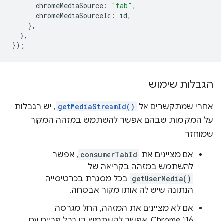
chromeMediaSource
:
"tab"
,
chromeMediaSourceId
:
id
,
},
},
});
הגבלות שימוש
אחרי שמתקשרים אל
getMediaStreamId()
, יש הגבלות
על המקומות שבהם אפשר להשתמש במזהה המקור
שמוחזר:
אם מציינים את
consumerTabId
, אפשר
להשתמש במזהה בקריאה של
getUserMedia()
בכל מסגרת בכרטיסייה
הנתונה שיש לה אותו מקור אבטחה.
אם לא מציינים את המזהה, החל מגרסה
Chrome 116, אפשר להשתמש בו בכל פריים עם