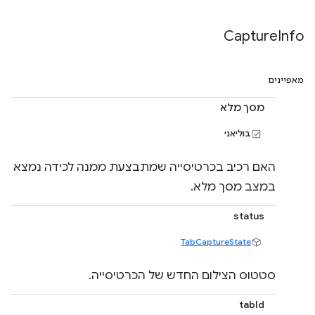
Capture
Info
מאפיינים
מסך מלא
בוליאני
האם רכיב בכרטיסייה שמתבצעת ממנה לכידה נמצא
במצב מסך מלא.
status
TabCaptureState
סטטוס הצילום החדש של הכרטיסייה.
tabId