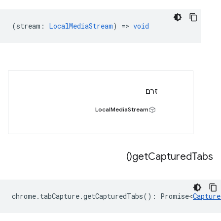
(
stream
:
LocalMediaStream
) =>
void
זרם
LocalMediaStream
)
get
Captured
Tabs(
chrome
.
tabCapture
.
getCapturedTabs
()
:
Promise<
Capture