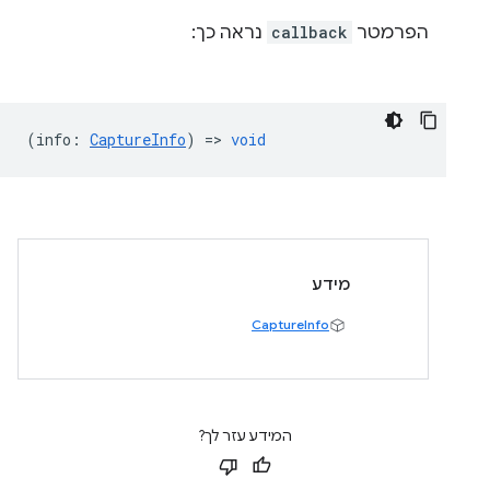
הפרמטר
callback
נראה כך:
(
info
:
CaptureInfo
) =>
void
מידע
CaptureInfo
המידע עזר לך?