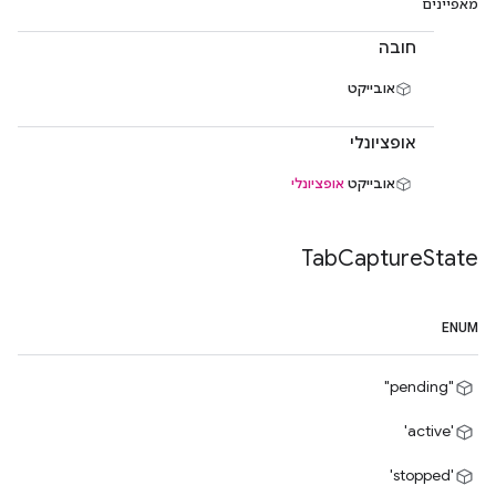
מאפיינים
חובה
אובייקט
אופציונלי
אובייקט
אופציונלי
Tab
Capture
State
ENUM
"pending"
'active'
'stopped'