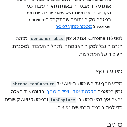
אותו מקור אבטחה באותו תהליך עיבוד כמו
הקורא. המשמעות היא שאפשר להשתמש
במזהה מקור נתונים שהתקבל ב-service
worker ב
מסמך מחוץ למסך
.
לפני Chrome 116, אם לא צוין
consumerTabId
, מזהה
הזרם הוגבל למקור האבטחה, לתהליך העיבוד ולמסגרת
העיבוד של המתקשר.
מידע נוסף
מידע נוסף על השימוש ב-API של
chrome.tabCapture
זמין במאמר
הקלטת אודיו וצילום מסך
. בדוגמאות האלה
נראה איך להשתמש ב-
tabCapture
ובממשקי API קשורים
כדי לפתור כמה תרחישים נפוצים.
סוגים