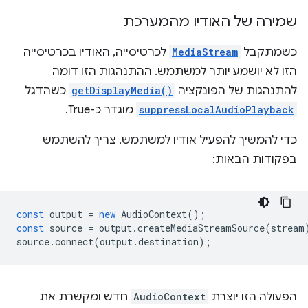
שמירה של האודיו מהמערכת
כשמתקבל
MediaStream
לכרטיסייה, האודיו בכרטיסייה
הזו לא יושמע יותר למשתמש. ההתנהגות הזו דומה
להתנהגות של הפונקציה
getDisplayMedia()
כשהדגל
suppressLocalAudioPlayback
מוגדר כ-True.
כדי להמשיך להפעיל אודיו למשתמש, צריך להשתמש
בפקודות הבאות:
const
output
=
new
AudioContext
();
const
source
=
output
.
createMediaStreamSource
(
stream
source
.
connect
(
output
.
destination
);
הפעולה הזו יוצרת
AudioContext
חדש ומקשרת את