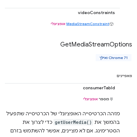
videoConstraints
MediaStreamConstraint
אופציונלי
Get
Media
Stream
Options
Chrome 71 ואילך
מאפיינים
consumerTabId
מספר
אופציונלי
מזהה הכרטיסייה האופציונלי של הכרטיסייה שתפעיל
בהמשך את
getUserMedia()
כדי לצרוך את
הסטרימינג. אם לא מציינים, אפשר להשתמש בזרם