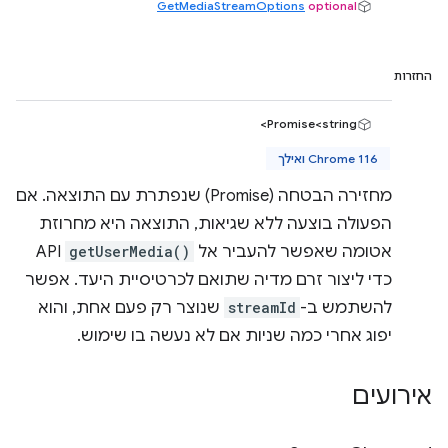
GetMediaStreamOptions
optional
החזרות
Promise<string>
Chrome 116 ואילך
מחזירה הבטחה (Promise) שנפתרת עם התוצאה. אם
הפעולה בוצעה ללא שגיאות, התוצאה היא מחרוזת
אטומה שאפשר להעביר אל
getUserMedia()
API
כדי ליצור זרם מדיה שתואם לכרטיסיית היעד. אפשר
להשתמש ב-
streamId
שנוצר רק פעם אחת, והוא
יפוג אחרי כמה שניות אם לא נעשה בו שימוש.
אירועים