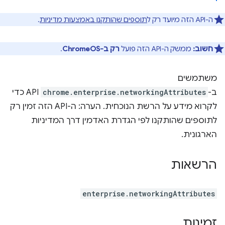
ה-API הזה מיועד רק ל
תוספים שהותקנו באמצעות מדיניות
.
חשוב:
ממשק ה-API הזה פועל
רק ב-ChromeOS
.
משתמשים
ב-
chrome.enterprise.networkingAttributes
API כדי
לקרוא מידע על הרשת הנוכחית. הערה: ה-API הזה זמין רק
לתוספים שהותקנו לפי הגדרת האדמין דרך המדיניות
הארגונית.
הרשאות
enterprise.networkingAttributes
זמינות