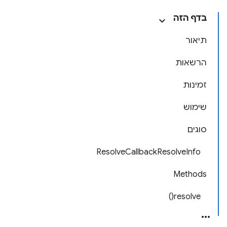
בדף הזה
תיאור
הרשאות
זמינות
שימוש
סוגים
ResolveCallbackResolveInfo
Methods
resolve()