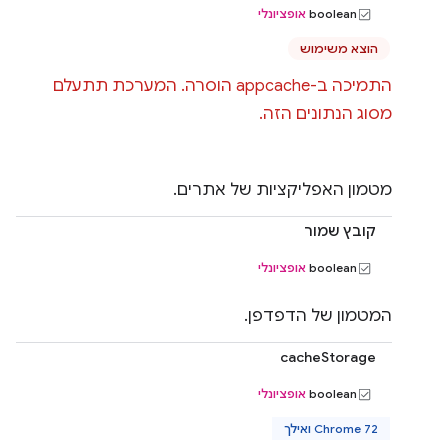
‫boolean
אופציונלי
הוצא משימוש
התמיכה ב-appcache הוסרה. המערכת תתעלם
מסוג הנתונים הזה.
מטמון האפליקציות של אתרים.
קובץ שמור
‫boolean
אופציונלי
המטמון של הדפדפן.
cacheStorage
‫boolean
אופציונלי
Chrome 72 ואילך