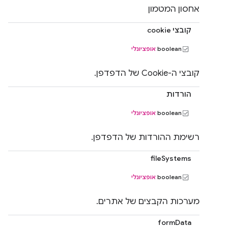
אחסון המטמון
קובצי cookie
‫boolean
אופציונלי
קובצי ה-Cookie של הדפדפן.
הורדות
‫boolean
אופציונלי
רשימת ההורדות של הדפדפן.
fileSystems
‫boolean
אופציונלי
מערכות הקבצים של אתרים.
formData