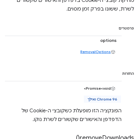
מחיקת קובצי ה-Cookie בדפדפן והאישורים שקשורים
לשרת, ששונו בפרק זמן מסוים.
פרמטרים
options
RemovalOptions
החזרות
Promise<void>
Chrome 96 ואילך
הפונקציה הזו מופעלת כשקובצי ה-Cookie של
הדפדפן והאישורים שקשורים לשרת נוקו.
)
remove
Downloads(