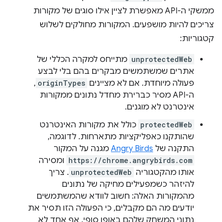
ממשקי ה-API מאפשרת לציין אילו סוגים של מקורות
צריכים להיות מושפעים. המקורות מחולקים לשלוש
קטגוריות:
unprotectedWeb
מתייחס למקרה הכללי של
אתרים שמשתמשים מבקרים בהם בלי לבצע
פעולה מיוחדת. אם לא מציינים
originTypes
,
ה-API מסיר כברירת מחדל נתונים ממקורות
אינטרנט לא מוגנים.
protectedWeb
כולל את מקורות האינטרנט
שהותקנו כאפליקציות מתארחות. לדוגמה,
התקנה של
Angry Birds
מגנה על המקור
https://chrome.angrybirds.com
ומסירה
אותו מהקטגוריה
unprotectedWeb
. צריך
להיזהר כשמפעילים מחיקה של נתונים
מהמקורות האלה: חשוב לוודא שהמשתמשים
יודעים מה הם מקבלים, כי הפעולה הזו תסיר את
נתוני המשחק שלהם באופן סופי. אף אחד לא