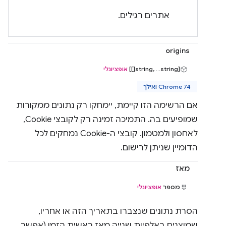
אתרים רגילים.
origins
‫[string, ...string[]]
אופציונלי
Chrome 74 ואילך
אם הרשימה הזו קיימת, יימחקו רק נתונים ממקורות
שמופיעים בה. התמיכה זמינה רק לקובצי Cookie,
לאחסון ולמטמון. קובצי ה-Cookie נמחקים לכל
הדומיין שניתן לרישום.
מאז
מספר
אופציונלי
הסרת נתונים שנצברו בתאריך הזה או אחריו,
שמוצגים באלפיות שנייה מאז ראשית הזמן (אפשר