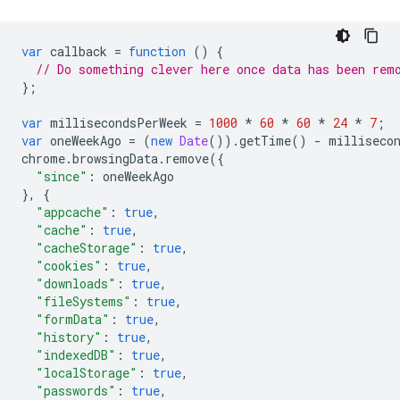
var
callback
=
function
()
{
// Do something clever here once data has been rem
};
var
millisecondsPerWeek
=
1000
*
60
*
60
*
24
*
7
;
var
oneWeekAgo
=
(
new
Date
()).
getTime
()
-
milliseco
chrome
.
browsingData
.
remove
({
"since"
:
oneWeekAgo
},
{
"appcache"
:
true
,
"cache"
:
true
,
"cacheStorage"
:
true
,
"cookies"
:
true
,
"downloads"
:
true
,
"fileSystems"
:
true
,
"formData"
:
true
,
"history"
:
true
,
"indexedDB"
:
true
,
"localStorage"
:
true
,
"passwords"
:
true
,