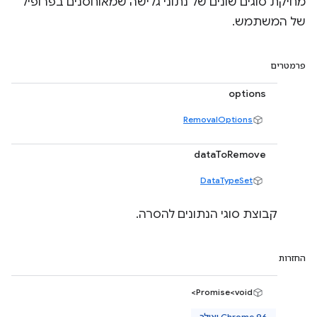
מחיקת סוגים שונים של נתוני גלישה שמאוחסנים בפרופיל
של המשתמש.
פרמטרים
options
RemovalOptions
dataToRemove
DataTypeSet
קבוצת סוגי הנתונים להסרה.
החזרות
Promise<void>
Chrome 96 ואילך