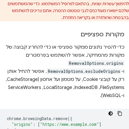
להימשך
עשרות שניות
, בהתאם לפרופיל המשתמש. כדי שהמשתמשים
שלכם יישארו מעודכנים לגבי סטטוס ההסרה, אתם צריכים להשתמש
בהבטחה שהוחזרה או בקריאה החוזרת.
מקורות ספציפיים
כדי להסיר נתונים ממקור ספציפי או כדי להחריג קבוצה של
מקורות מהמחיקה, אפשר להשתמש בפרמטרים
RemovalOptions.origins
ו-
RemovalOptions.excludeOrigins
. אפשר להחיל אותן
רק על קובצי Cookie, על מטמון ועל אחסון (CacheStorage,‏
FileSystems,‏ IndexedDB,‏ LocalStorage,‏ ServiceWorkers
ו-WebSQL).
chrome
.
browsingData
.
remove
({
"origins"
:
[
"https://www.example.com"
]