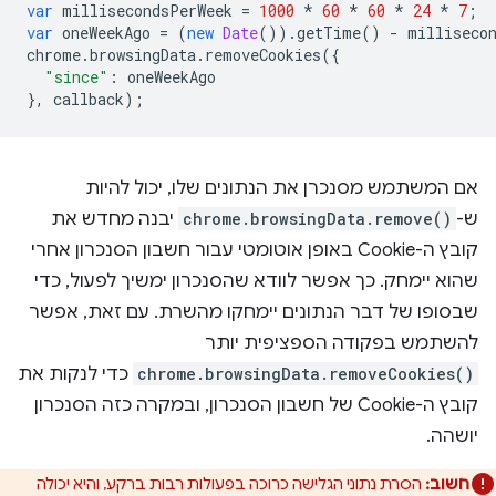
var
millisecondsPerWeek
=
1000
*
60
*
60
*
24
*
7
;
var
oneWeekAgo
=
(
new
Date
()).
getTime
()
-
milliseco
chrome
.
browsingData
.
removeCookies
({
"since"
:
oneWeekAgo
},
callback
);
אם המשתמש מסנכרן את הנתונים שלו, יכול להיות
ש-
chrome.browsingData.remove()
יבנה מחדש את
קובץ ה-Cookie באופן אוטומטי עבור חשבון הסנכרון אחרי
שהוא יימחק. כך אפשר לוודא שהסנכרון ימשיך לפעול, כדי
שבסופו של דבר הנתונים יימחקו מהשרת. עם זאת, אפשר
להשתמש בפקודה הספציפית יותר
chrome.browsingData.removeCookies()
כדי לנקות את
קובץ ה-Cookie של חשבון הסנכרון, ובמקרה כזה הסנכרון
יושהה.
חשוב:
הסרת נתוני הגלישה כרוכה בפעולות רבות ברקע, והיא יכולה