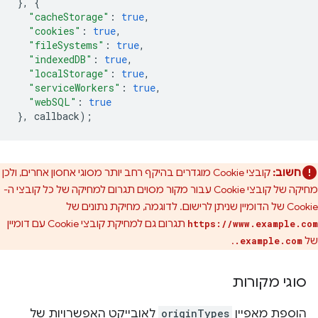
},
{
"cacheStorage"
:
true
,
"cookies"
:
true
,
"fileSystems"
:
true
,
"indexedDB"
:
true
,
"localStorage"
:
true
,
"serviceWorkers"
:
true
,
"webSQL"
:
true
},
callback
);
חשוב:
קובצי Cookie מוגדרים בהיקף רחב יותר מסוגי אחסון אחרים, ולכן
מחיקה של קובצי Cookie עבור מקור מסוים תגרום למחיקה של כל קובצי ה-
Cookie של הדומיין שניתן לרישום. לדוגמה, מחיקת נתונים של
תגרום גם למחיקת קובצי Cookie עם דומיין
https://www.example.com
של
.
.example.com
סוגי מקורות
הוספת מאפיין
originTypes
לאובייקט האפשרויות של