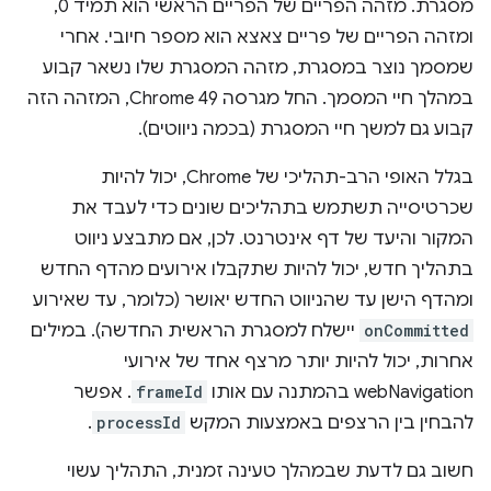
מסגרת. מזהה הפריים של הפריים הראשי הוא תמיד 0,
ומזהה הפריים של פריים צאצא הוא מספר חיובי. אחרי
שמסמך נוצר במסגרת, מזהה המסגרת שלו נשאר קבוע
במהלך חיי המסמך. החל מגרסה Chrome 49, המזהה הזה
קבוע גם למשך חיי המסגרת (בכמה ניווטים).
בגלל האופי הרב-תהליכי של Chrome, יכול להיות
שכרטיסייה תשתמש בתהליכים שונים כדי לעבד את
המקור והיעד של דף אינטרנט. לכן, אם מתבצע ניווט
בתהליך חדש, יכול להיות שתקבלו אירועים מהדף החדש
ומהדף הישן עד שהניווט החדש יאושר (כלומר, עד שאירוע
onCommitted
יישלח למסגרת הראשית החדשה). במילים
אחרות, יכול להיות יותר מרצף אחד של אירועי
webNavigation בהמתנה עם אותו
frameId
. אפשר
להבחין בין הרצפים באמצעות המקש
processId
.
חשוב גם לדעת שבמהלך טעינה זמנית, התהליך עשוי