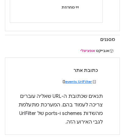
מחרוזת
מסננים
אובייקט
אופציונלי
כתובת אתר
[]
events.UrlFilter
תנאים שכתובת ה-URL שאליה עוברים
צריכה לעמוד בהם. המערכת מתעלמת
מהשדות schemes ו-ports של UrlFilter
לגבי האירוע הזה.