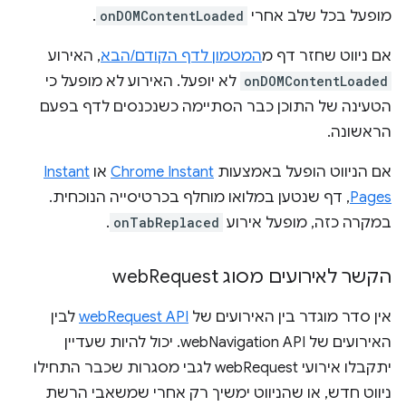
מופעל בכל שלב אחרי
onDOMContentLoaded
.
אם ניווט שחזר דף מ
המטמון לדף הקודם/הבא
, האירוע
onDOMContentLoaded
לא יופעל. האירוע לא מופעל כי
הטעינה של התוכן כבר הסתיימה כשנכנסים לדף בפעם
הראשונה.
אם הניווט הופעל באמצעות
Chrome Instant
או
Instant
Pages
, דף שנטען במלואו מוחלף בכרטיסייה הנוכחית.
במקרה כזה, מופעל אירוע
onTabReplaced
.
הקשר לאירועים מסוג web
Request
אין סדר מוגדר בין האירועים של
webRequest API
לבין
האירועים של webNavigation API. יכול להיות שעדיין
יתקבלו אירועי webRequest לגבי מסגרות שכבר התחילו
ניווט חדש, או שהניווט ימשיך רק אחרי שמשאבי הרשת