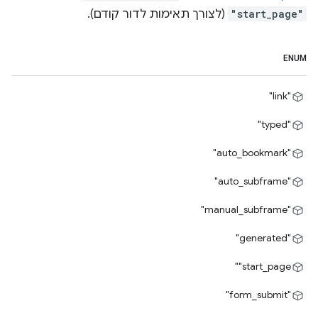
"start_page"
(לצורך תאימות לדור קודם).
ENUM
"link"
"typed"
"auto_bookmark"
"auto_subframe"
"manual_subframe"
"generated"
‎"start_page"
"form_submit"