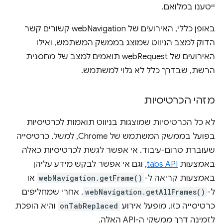
ייטענו במלואם.
באופן כללי, האירועים של webNavigation קשורים קשר
הדוק למצב הניווט שמוצג בממשק המשתמש, ואילו
האירועים של webRequest תואמים למצב של מחסנית
הרשת, שבדרך כלל לא גלוי למשתמש.
מזהי הכרטיסיות
לא כל הכרטיסיות שמוצגות בניווט תואמות לכרטיסיות
בפועל בממשק המשתמש של Chrome, למשל, כרטיסייה
שעוברת טרום-עיבוד. אי אפשר לגשת לכרטיסיות כאלה
באמצעות
tabs API
, וגם אי אפשר לבקש מידע עליהן
באמצעות קריאה ל-
webNavigation.getFrame()
או
ל-
webNavigation.getAllFrames()
. אחרי שמחליפים
כרטיסייה כזו, מופעל אירוע
onTabReplaced
והיא הופכת
לזמינה דרך ממשקי ה-API האלה.