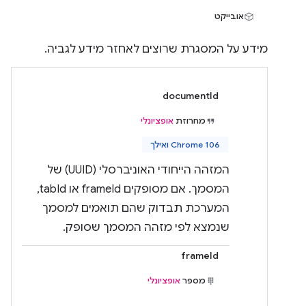
אובייקט
מידע על המסגרת שרוצים לאחזר מידע לגביה.
documentId
מחרוזת
אופציונלי
Chrome 106 ואילך
המזהה הייחודי האוניברסלי (UUID) של
המסמך. אם מסופקים frameId או tabId,
המערכת תבדוק שהם תואמים למסמך
שנמצא לפי מזהה המסמך שסופק.
frameId
מספר
אופציונלי