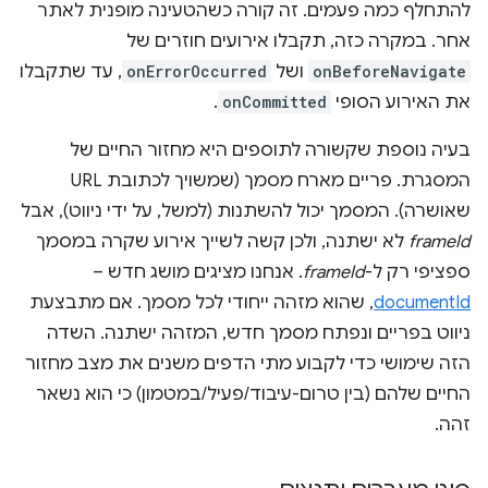
להתחלף כמה פעמים. זה קורה כשהטעינה מופנית לאתר
אחר. במקרה כזה, תקבלו אירועים חוזרים של
onBeforeNavigate
ושל
onErrorOccurred
, עד שתקבלו
את האירוע הסופי
onCommitted
.
בעיה נוספת שקשורה לתוספים היא מחזור החיים של
המסגרת. פריים מארח מסמך (שמשויך לכתובת URL
שאושרה). המסמך יכול להשתנות (למשל, על ידי ניווט), אבל
frameId
לא ישתנה, ולכן קשה לשייך אירוע שקרה במסמך
ספציפי רק ל-
frameId
. אנחנו מציגים מושג חדש –
documentId
, שהוא מזהה ייחודי לכל מסמך. אם מתבצעת
ניווט בפריים ונפתח מסמך חדש, המזהה ישתנה. השדה
הזה שימושי כדי לקבוע מתי הדפים משנים את מצב מחזור
החיים שלהם (בין טרום-עיבוד/פעיל/במטמון) כי הוא נשאר
זהה.