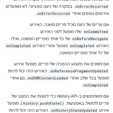
onErrorOccurred
. במקרה של ניווט ספציפי, לא מופעלים
אירועים נוספים אחרי
onErrorOccurred
.
אם פריים של ניווט מכיל פריים משנה, האירוע
onCommitted
שלו מופעל לפני האירוע
onBeforeNavigate
של כל אחד מפריים המשנה, ואילו
האירוע
onCompleted
מופעל אחרי האירוע
onCompleted
של כל אחד מפריים המשנה.
אם משנים את מקטע ההפניה של פריים, מופעל אירוע
onReferenceFragmentUpdated
. האירוע הזה יכול להיות
מופעל בכל שלב אחרי
onDOMContentLoaded
, גם אחרי
.
onCompleted
אם משתמשים ב-History API כדי לשנות את המצב של
פריים (למשל, באמצעות
history.pushState()
), מופעל
אירוע
onHistoryStateUpdated
. האירוע הזה יכול להיות