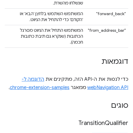
שנשלחו מהשרת.
‪"forward_back"
המשתמש השתמש בלחצן 'הבא' או
'הקודם' כדי להתחיל את הניווט.
"from_address_bar"
המשתמש התחיל את הניווט מסרגל
הכתובות (שנקרא גם תיבת כתובות
חכמה).
דוגמאות
כדי לנסות את ה-API הזה, מתקינים את
הדוגמה ל-
webNavigation API
ממאגר
chrome-extension-samples
.
סוגים
Transition
Qualifier