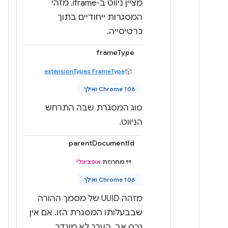
מציין ניווט ב-iframe. מזהי
המסגרות ייחודיים בתוך
כרטיסייה.
frameType
extensionTypes.FrameType
Chrome 106 ואילך
סוג המסגרת שבה התרחש
הניווט.
parentDocumentId
מחרוזת
אופציונלי
Chrome 106 ואילך
מזהה UUID של מסמך ההורה
שבבעלותו המסגרת הזו. אם אין
נכס אב, הערך לא מוגדר.