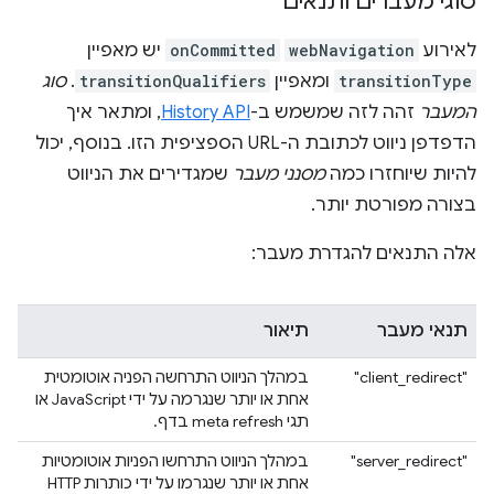
סוגי מעברים ותנאים
לאירוע
webNavigation
onCommitted
יש מאפיין
transitionType
ומאפיין
transitionQualifiers
.
סוג
המעבר
זהה לזה שמשמש ב-
History API
, ומתאר איך
הדפדפן ניווט לכתובת ה-URL הספציפית הזו. בנוסף, יכול
להיות שיוחזרו כמה
מסנני מעבר
שמגדירים את הניווט
בצורה מפורטת יותר.
אלה התנאים להגדרת מעבר:
תנאי מעבר
תיאור
"client_redirect"
במהלך הניווט התרחשה הפניה אוטומטית
אחת או יותר שנגרמה על ידי JavaScript או
תגי meta refresh בדף.
‫"server_redirect"
במהלך הניווט התרחשו הפניות אוטומטיות
אחת או יותר שנגרמו על ידי כותרות HTTP