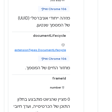
מחרוזת
Chrome 106 ואילך
מזהה ייחודי אוניברסלי (UUID)
של המסמך שנטען.
documentLifecycle
extensionTypes.DocumentLifecycle
Chrome 106 ואילך
מחזור החיים של המסמך.
frameId
number
‫0 מציין שהניווט מתבצע בחלון
התוכן של הכרטיסייה, וערך חיובי