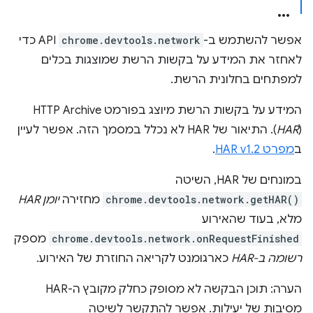
אפשר להשתמש ב-
chrome.devtools.network
API כדי
לאחזר את המידע על בקשות הרשת שמוצגות בכלים
למפתחים בחלונית הרשת.
המידע על בקשות הרשת מיוצג בפורמט HTTP Archive ‏
(
HAR
). התיאור של HAR לא נכלל במסמך הזה. אפשר לעיין
ב
מפרט HAR v1.2
.
במונחים של HAR, השיטה
chrome.devtools.network.getHAR()
מחזירה
יומן HAR
מלא, בעוד שהאירוע
chrome.devtools.network.onRequestFinished
מספק
רשומה ב-HAR
כארגומנט לקריאה החוזרת של האירוע.
הערה: תוכן הבקשה לא מסופק כחלק מקובץ ה-HAR
מסיבות של יעילות. אפשר להתקשר לשיטה