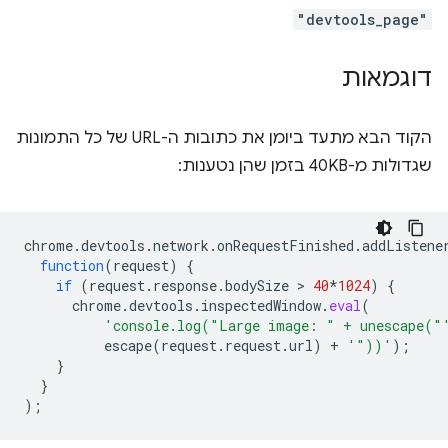
"devtools_page"
דוגמאות
הקוד הבא מתעד ביומן את כתובות ה-URL של כל התמונות
שגדולות מ-40KB בזמן שהן נטענות:
chrome
.
devtools
.
network
.
onRequestFinished
.
addListene
function
(
request
)
{
if
(
request
.
response
.
bodySize
 > 
40
*
1024
)
{
chrome
.
devtools
.
inspectedWindow
.
eval
(
'console.log("Large image: " + unescape("
escape
(
request
.
request
.
url
)
+
'"))'
);
}
}
);