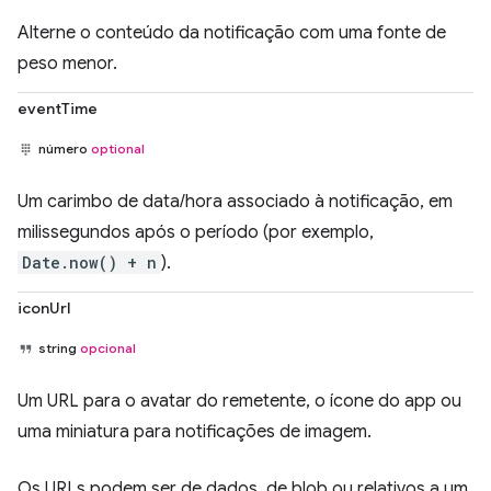
Alterne o conteúdo da notificação com uma fonte de
peso menor.
eventTime
número
optional
Um carimbo de data/hora associado à notificação, em
milissegundos após o período (por exemplo,
Date.now() + n
).
iconUrl
string
opcional
Um URL para o avatar do remetente, o ícone do app ou
uma miniatura para notificações de imagem.
Os URLs podem ser de dados, de blob ou relativos a um