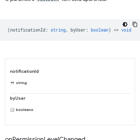
(
notificationId
:
string
,
byUser
:
boolean
) =>
void
notificationId
string
byUser
booleano
on
Permission
Level
Changed