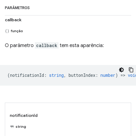
PARÂMETROS
callback
função
O parâmetro
callback
tem esta aparência:
(
notificationId
:
string
,
buttonIndex
:
number
) =>
voi
notificationId
string