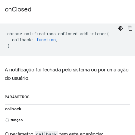
on
Closed
chrome
.
notifications
.
onClosed
.
addListener
(
callback
:
function
,
)
A notificação foi fechada pelo sistema ou por uma ação
do usuário.
PARÂMETROS
callback
função
O parâmetro
callback
tem esta aparência: