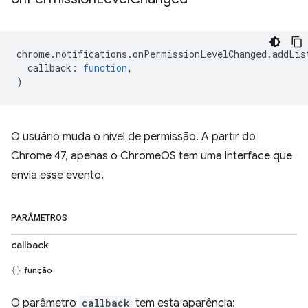
chrome
.
notifications
.
onPermissionLevelChanged
.
addLis
callback
:
function
,
)
O usuário muda o nível de permissão. A partir do
Chrome 47, apenas o ChromeOS tem uma interface que
envia esse evento.
PARÂMETROS
callback
função
O parâmetro
callback
tem esta aparência: