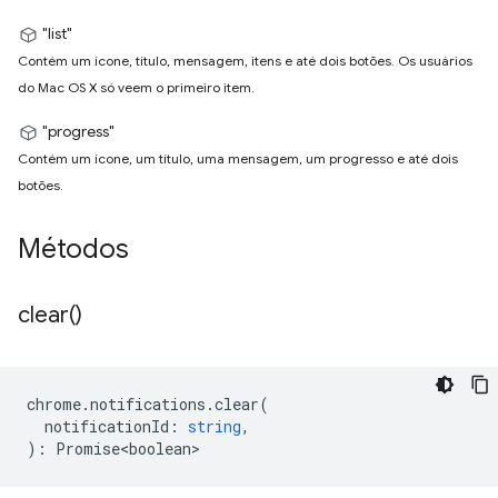
"list"
Contém um ícone, título, mensagem, itens e até dois botões. Os usuários
do Mac OS X só veem o primeiro item.
"progress"
Contém um ícone, um título, uma mensagem, um progresso e até dois
botões.
Métodos
clear(
)
chrome
.
notifications
.
clear
(
notificationId
:
string
,
)
:
Promise<boolean>