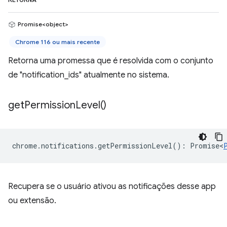
RETORNA
Promise<object>
Chrome 116 ou mais recente
Retorna uma promessa que é resolvida com o conjunto
de "notification_ids" atualmente no sistema.
get
Permission
Level(
)
chrome
.
notifications
.
getPermissionLevel
()
:
Promise<
Recupera se o usuário ativou as notificações desse app
ou extensão.