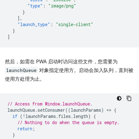
"type"
:
"image/png"
}
],
"launch_type"
:
"single-client"
}
]
然后，如需在 PWA 启动时访问这些文件，您需要为
launchQueue
对象指定使用方。启动会加入队列，直到被
使用方处理为止。
// Access from Window.launchQueue.
launchQueue
.
setConsumer
((
launchParams
)
=
>
{
if
(
!
launchParams
.
files
.
length
)
{
// Nothing to do when the queue is empty.
return
;
}