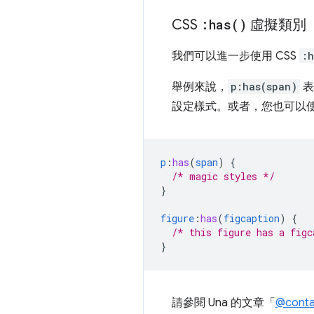
CSS
:
has(
)
虛擬類別
我們可以進一步使用 CSS
:h
舉例來說，
p:has(span)
表
設定樣式。或者，您也可以
p
:
has
(
span
)
{
/* magic styles */
}
figure
:
has
(
figcaption
)
{
/* this figure has a figc
}
請參閱 Una 的文章「
@cont