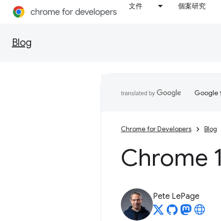
文件
個案研究
Blog
Goog
Chrome for Developers
Blog
Chrome
Pete LePage