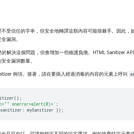
理不受信任的字串，但安全地轉譯這類內容可能很棘手。因此，
安全漏洞。
解決這個問題，但會增加一些維護負擔。HTML Sanitizer A
的安全漏洞數量。
nitizer 例項。接著，請在要插入經過消毒的內容的元素上呼叫
s
itizer
();
c="" onerror=alert(0)>`
;
sanitizer
:
mySanitizer
});