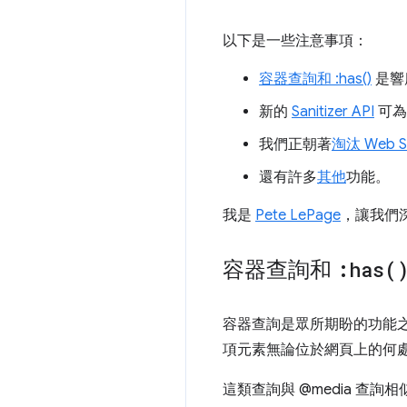
以下是一些注意事項：
容器查詢和 :has()
是響
新的
Sanitizer API
可為
我們正朝著
淘汰 Web 
還有許多
其他
功能。
我是
Pete LePage
，讓我們深
容器查詢和
:
has(
容器查詢是眾所期盼的功能之一
項元素無論位於網頁上的何
這類查詢與 @media 查