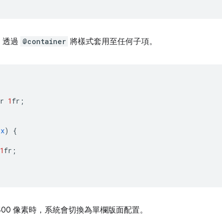
，透過
@container
將樣式套用至任何子項。
r
1
fr
;
px
)
{
1
fr
;
400 像素時，系統會切換為單欄版面配置。