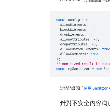
Sanitizer API 
const
config
=
{
allowElements
:
[],
blockElements
:
[],
dropElements
:
[],
allowAttributes
:
{},
dropAttributes
:
{},
allowCustomElements
:
true
allowComments
:
true
};
// sanitized result is cust
const
mySanitizer
=
new
San
詳情請參閱「
使用 Sanitiz
針對不安全內容淘汰 