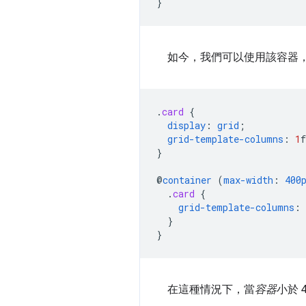
}
如今，我們可以使用該容器
.
card
{
display
:
grid
;
grid-template-columns
:
1
f
}
@
container
(
max-width
:
400
.
card
{
grid-template-columns
:
}
}
在這種情況下，當
容器
小於 