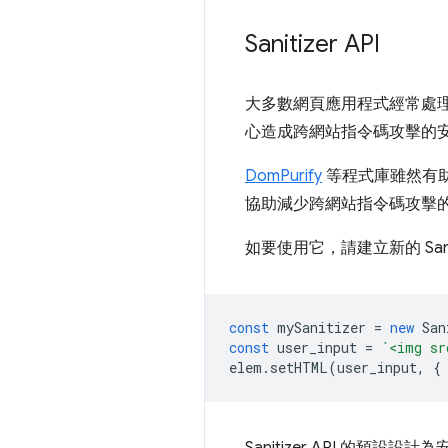
Sanitizer API
大多數網頁應用程式經常處
心造成跨網站指令碼攻擊的
DomPurify
等程式庫雖然有助於
協助減少跨網站指令碼攻擊
如要使用它，請建立新的 Sa
const
mySanitizer
=
new
San
const
user_input
=
`<img sr
elem
.
setHTML
(
user_input
,
{