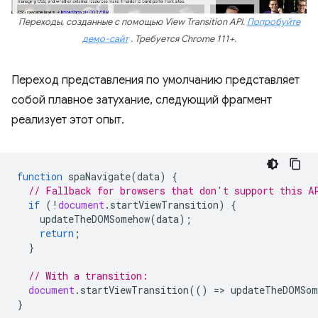
Переходы, созданные с помощью View Transition API.
Попробуйте
демо-сайт
. Требуется Chrome 111+.
Переход представления по умолчанию представляет
собой плавное затухание, следующий фрагмент
реализует этот опыт.
function
spaNavigate
(
data
)
{
// Fallback for browsers that don't support this A
if
(
!
document
.
startViewTransition
)
{
updateTheDOMSomehow
(
data
);
return
;
}
// With a transition:
document
.
startViewTransition
(()
=
>
updateTheDOMSom
}