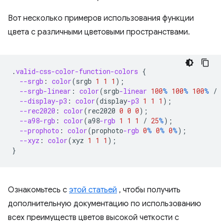
Вот несколько примеров использования функции
цвета с различными цветовыми пространствами.
.
valid-css-color-function-colors
{
--srgb
:
color
(
srgb
1
1
1
);
--srgb-linear
:
color
(
srgb
-linear
100
%
100
%
100
%
/
--display-p3
:
color
(
display
-p3
1
1
1
);
--rec2020
:
color
(
rec2020
0
0
0
);
--a98-rgb
:
color
(
a98
-rgb
1
1
1
/
25
%
);
--prophoto
:
color
(
prophoto
-rgb
0
%
0
%
0
%
);
--xyz
:
color
(
xyz
1
1
1
);
}
Ознакомьтесь с
этой статьей
, чтобы получить
дополнительную документацию по использованию
всех преимуществ цветов высокой четкости с