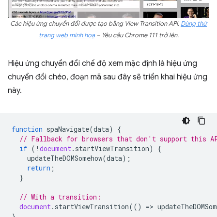
Các hiệu ứng chuyển đổi được tạo bằng View Transition API.
Dùng thử
trang web minh hoạ
– Yêu cầu Chrome 111 trở lên.
Hiệu ứng chuyển đổi chế độ xem mặc định là hiệu ứng
chuyển đổi chéo, đoạn mã sau đây sẽ triển khai hiệu ứng
này.
function
spaNavigate
(
data
)
{
// Fallback for browsers that don't support this A
if
(
!
document
.
startViewTransition
)
{
updateTheDOMSomehow
(
data
);
return
;
}
// With a transition:
document
.
startViewTransition
(()
=
>
updateTheDOMSom
}