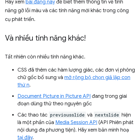
Hãy xem
bài đăng này
để biết thêm thông tin về tính
năng gỡ lỗi màu và các tính năng mới khác trong công
cụ phát triển.
Và nhiều tính năng khác!
Tất nhiên còn nhiều tính năng khác.
CSS đã thêm các hàm lượng giác, các đơn vị phông
chữ gốc bổ sung và
mở rộng bộ chọn giả lập con
thứ n
.
Document Picture in Picture API
đang trong giai
đoạn dùng thử theo nguyên gốc
Các thao tác
previousslide
và
nextslide
hiện
là một phần của
Media Session API
(API Phiên phát
nội dung đa phương tiện). Hãy xem bản minh hoạ
tại đây
.