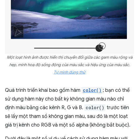
Một loạt hình ảnh được hiển thị chuyển đổi giữa các gam màu rộng và
hẹp, minh hoạ độ sống động của màu sắc và hiệu ứng của màu sắc.
Tự mình dùng thử
Quá trình triển khai bao gồm hàm
color()
; bạn có thể
sử dụng hàm này cho bất kỳ không gian màu nào chỉ
định màu bằng các kênh R, G và B.
color()
trước tiên
sẽ lấy một tham số không gian màu, sau đó là một loạt
giá trị kênh cho RGB và một số alpha (không bắt buộc).
Dưới đây là một số ví dụ về cách sử dụng hàm màu với