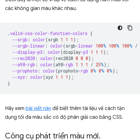
các không gian màu khác nhau.
.
valid-css-color-function-colors
{
--srgb
:
color
(
srgb
1
1
1
);
--srgb-linear
:
color
(
srgb
-linear
100
%
100
%
100
%
/
--display-p3
:
color
(
display
-p3
1
1
1
);
--rec2020
:
color
(
rec2020
0
0
0
);
--a98-rgb
:
color
(
a98
-rgb
1
1
1
/
25
%
);
--prophoto
:
color
(
prophoto
-rgb
0
%
0
%
0
%
);
--xyz
:
color
(
xyz
1
1
1
);
}
Hãy xem
bài viết này
để biết thêm tài liệu về cách tận
dụng tối đa màu sắc có độ phân giải cao bằng CSS.
Công cụ phát triển màu mới
.