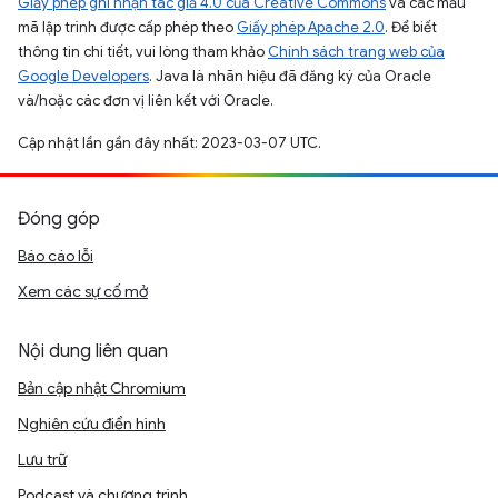
Giấy phép ghi nhận tác giả 4.0 của Creative Commons
và các mẫu
mã lập trình được cấp phép theo
Giấy phép Apache 2.0
. Để biết
thông tin chi tiết, vui lòng tham khảo
Chính sách trang web của
Google Developers
. Java là nhãn hiệu đã đăng ký của Oracle
và/hoặc các đơn vị liên kết với Oracle.
Cập nhật lần gần đây nhất: 2023-03-07 UTC.
Đóng góp
Báo cáo lỗi
Xem các sự cố mở
Nội dung liên quan
Bản cập nhật Chromium
Nghiên cứu điển hình
Lưu trữ
Podcast và chương trình