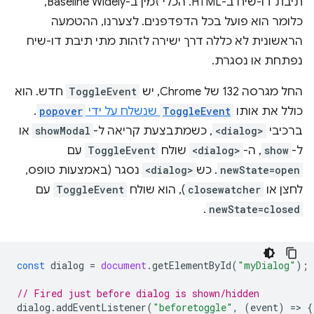
תיבת דו-שיח ב-HTML. הכלי זמין ב-Baseline Widely,
כלומר הוא פועל בכל הדפדפנים. לצערנו, ההטמעה
הראשונית לא כללה דרך ישירה לזהות מתי תיבת דו-שיח
נפתחת או נסגרת.
החל מגרסה 132 של Chrome, יש
ToggleEvent
חדש. הוא
כולל את אותו
ToggleEvent
שנשלח על ידי
popover
.
ברכיבי
<dialog>
, כשמתבצעת קריאה ל-
showModal
או
ל-
show
, ה-
<dialog>
שולח
ToggleEvent
עם
newState=open
. כש
<dialog>
נסגר (באמצעות טופס,
לחצן או
closewatcher
), הוא שולח
ToggleEvent
עם
.
newState=closed
const
dialog
=
document
.
getElementById
(
"myDialog"
);
// Fired just before dialog is shown/hidden
dialog
.
addEventListener
(
"beforetoggle"
,
(
event
)
=
>
{