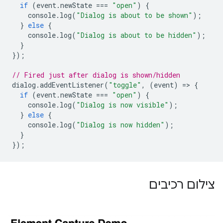
if
(
event
.
newState
===
"open"
)
{
console
.
log
(
"Dialog is about to be shown"
);
}
else
{
console
.
log
(
"Dialog is about to be hidden"
);
}
});
// Fired just after dialog is shown/hidden
dialog
.
addEventListener
(
"toggle"
,
(
event
)
=
>
{
if
(
event
.
newState
===
"open"
)
{
console
.
log
(
"Dialog is now visible"
);
}
else
{
console
.
log
(
"Dialog is now hidden"
);
}
});
צילום רכיבים