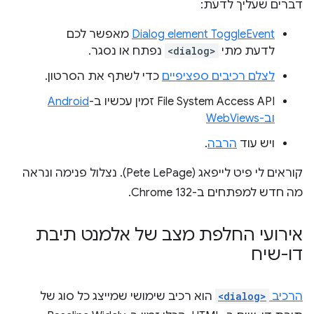
דברים שעליך לדעת:
Dialog element ToggleEvent
מאפשר לכם
לדעת מתי
<dialog>
נפתח או נסגר.
לצלם רכיבים ספציפיים
כדי לשתף את הסרטון.
File System Access API זמין עכשיו ב-
Android
וב-WebViews
ויש עוד
הרבה
.
קוראים לי פיט לייפאג (Pete LePage). נצלול פנימה ונראה
מה חדש למפתחים ב-Chrome 132.
אירועי החלפת מצב של אלמנט תיבת
דו-שיח
הרכיב
<dialog>
הוא רכיב שימושי שמייצג כל סוג של