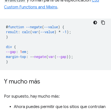
@function
y forman parte de la especificación
CSS
Custom Functions and Mixins
.
@
function
--negate
(
--value
)
{
result
:
calc
(
var
(
--value
)
*
-1
);
}
div
{
--gap
:
1
em
;
margin-top
:
--
negate
(
var
(
--gap
));
}
Y mucho más
Por supuesto, hay mucho más:
Ahora puedes permitir que los sitios que controlan