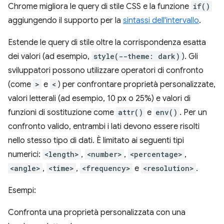
Chrome migliora le query di stile CSS e la funzione
if()
aggiungendo il supporto per la
sintassi dell'intervallo
.
Estende le query di stile oltre la corrispondenza esatta
dei valori (ad esempio,
style(--theme: dark)
). Gli
sviluppatori possono utilizzare operatori di confronto
(come
>
e
<
) per confrontare proprietà personalizzate,
valori letterali (ad esempio, 10 px o 25%) e valori di
funzioni di sostituzione come
attr()
e
env()
. Per un
confronto valido, entrambi i lati devono essere risolti
nello stesso tipo di dati. È limitato ai seguenti tipi
numerici:
<length>
,
<number>
,
<percentage>
,
<angle>
,
<time>
,
<frequency>
e
<resolution>
.
Esempi:
Confronta una proprietà personalizzata con una