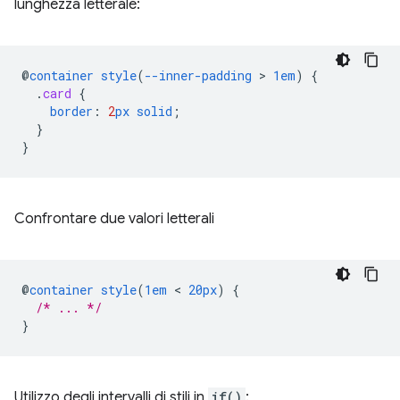
lunghezza letterale:
@
container
style
(
--inner-padding
 > 
1em
)
{
.
card
{
border
:
2
px
solid
;
}
}
Confrontare due valori letterali
@
container
style
(
1em
 < 
20px
)
{
/* ... */
}
Utilizzo degli intervalli di stili in
if()
: