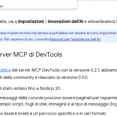
ità, vai a
Impostazioni
>
Innovazioni dell'AI
e attiva/disattiva
iene implementata nel tempo e potrebbe non essere ancora disponibile 
gua. Per saperne di più, consulta
Requisiti per l'assistenza dell'AI
.
erver MCP di Dev
Tools
bblica
del server MCP DevTools con la versione 0.2.1, abbiam
i della community e rilasciato la versione 0.9.0.
 è stato esteso fino a Node.js 20.
i messaggi della console possono essere paginati per risparmiare
empio script, fogli di stile, immagini) e al tipo di messaggio (log
 essere inviati a un percorso specifico e in vari formati.