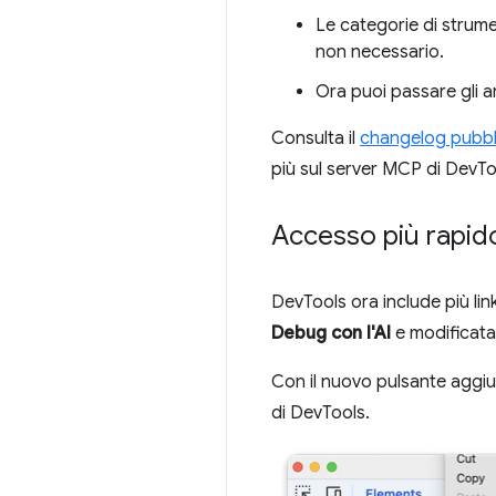
Le categorie di strume
non necessario.
Ora puoi passare gli a
Consulta il
changelog pubbl
più sul server MCP di DevT
Accesso più rapido 
DevTools ora include più lin
Debug con l'AI
e modificata 
Con il nuovo pulsante aggiunt
di DevTools.