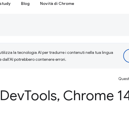
study
Blog
Novità di Chrome
tilizza la tecnologia AI per tradurre i contenuti nella tua lingua
e dall'AI potrebbero contenere errori.
Questa
 Dev
Tools
,
Chrome 1