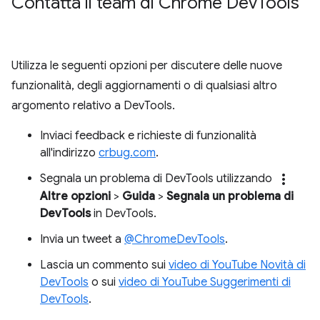
Contatta il team di Chrome Dev
Tools
Utilizza le seguenti opzioni per discutere delle nuove
funzionalità, degli aggiornamenti o di qualsiasi altro
argomento relativo a DevTools.
Inviaci feedback e richieste di funzionalità
all'indirizzo
crbug.com
.
more_vert
Segnala un problema di DevTools utilizzando
Altre opzioni
>
Guida
>
Segnala un problema di
DevTools
in DevTools.
Invia un tweet a
@ChromeDevTools
.
Lascia un commento sui
video di YouTube Novità di
DevTools
o sui
video di YouTube Suggerimenti di
DevTools
.