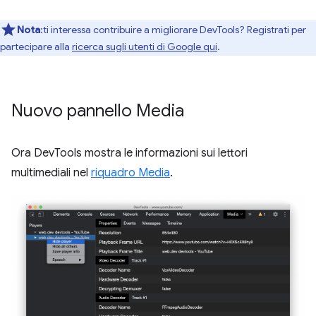
Nota
:ti interessa contribuire a migliorare DevTools? Registrati per
partecipare alla
ricerca sugli utenti di Google qui
.
Nuovo pannello Media
Ora DevTools mostra le informazioni sui lettori
multimediali nel
riquadro Media
.