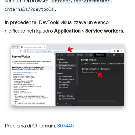
scheda del browser:
chrome://serviceworker-
internals/?devtools
.
In precedenza, DevTools visualizzava un elenco
nidificato nel riquadro
Application
>
Service workers
.
Problema di Chromium:
807440