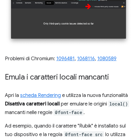
Problemi di Chromium:
1096481
,
1068116
,
1080589
Emula i caratteri locali mancanti
Apri la
scheda Rendering
e utilizza la nuova funzionalità
Disattiva caratteri locali
per emulare le origini
local()
mancanti nelle regole
@font-face
.
Ad esempio, quando il carattere "Rubik" è installato sul
tuo dispositivo e la regola
@font-face src
lo utilizza