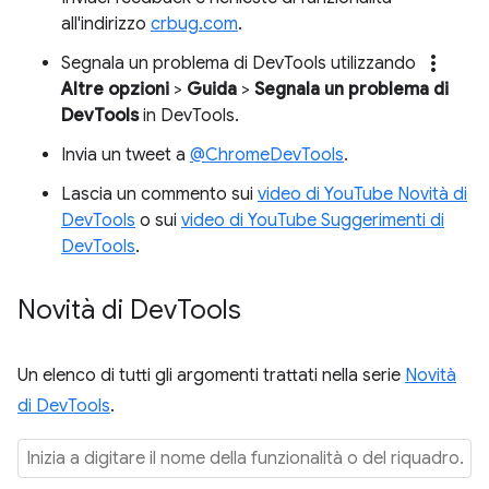
all'indirizzo
crbug.com
.
more_vert
Segnala un problema di DevTools utilizzando
Altre opzioni
>
Guida
>
Segnala un problema di
DevTools
in DevTools.
Invia un tweet a
@ChromeDevTools
.
Lascia un commento sui
video di YouTube Novità di
DevTools
o sui
video di YouTube Suggerimenti di
DevTools
.
Novità di Dev
Tools
Un elenco di tutti gli argomenti trattati nella serie
Novità
di DevTools
.