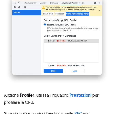
Anziché
Profiler
, utilizza il riquadro
Prestazioni
per
profilare la CPU.
Scopri di più e fornisci feedback nelle
RFC
e in