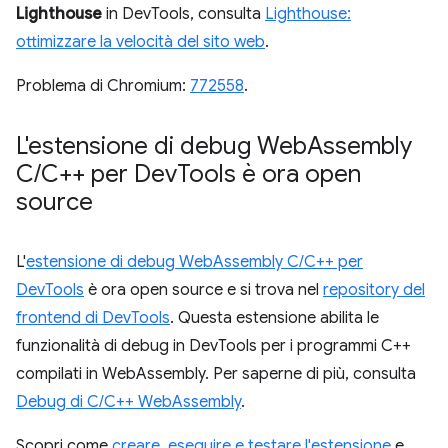
Lighthouse
in DevTools, consulta
Lighthouse:
ottimizzare la velocità del sito web
.
Problema di Chromium:
772558
.
L'estensione di debug Web
Assembly
C
/
C++ per Dev
Tools è ora open
source
L'
estensione di debug WebAssembly C/C++ per
DevTools
è ora open source e si trova nel
repository del
frontend di DevTools
. Questa estensione abilita le
funzionalità di debug in DevTools per i programmi C++
compilati in WebAssembly. Per saperne di più, consulta
Debug di C/C++ WebAssembly
.
Scopri come
creare, eseguire e testare l'estensione
e