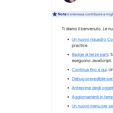
Nota
:ti interessa contribuire a mi
Ti diamo il benvenuto. Le nu
Un nuovo riquadro Con
practice.
Badge di terze parti
. 
eseguono JavaScript.
Continua fino a qui
. U
Debug prevedibile per
Anteprime degli oggett
Aggiornamenti in temp
Un nuovo menu per sele