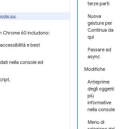
terze parti
oogle qui
.
Nuova
gesture per
Continua da
s in Chrome 60 includono:
qui
accessibilità e best
Passare ad
async
i dati nella console ed
Modifiche
ript.
Anteprime
degli oggetti
più
informative
nella console
Menu di