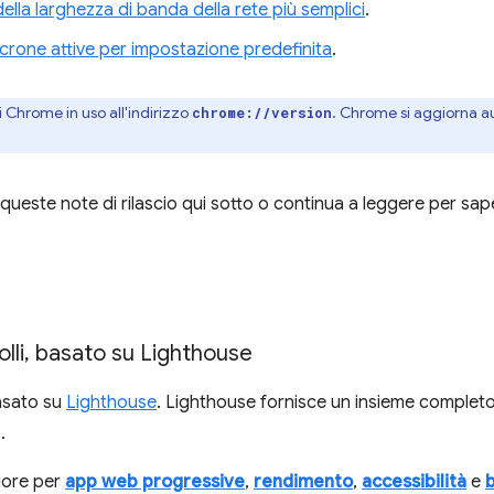
della larghezza di banda della rete più semplici
.
incrone attive per impostazione predefinita
.
i Chrome in uso all'indirizzo
. Chrome si aggiorna 
chrome://version
queste note di rilascio qui sotto o continua a leggere per sape
à
lli
,
basato su Lighthouse
basato su
Lighthouse
. Lighthouse fornisce un insieme completo 
.
riore per
app web progressive
,
rendimento
,
accessibilità
e
b