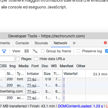
ti per ottenere maggiori informazioni sulle entità che effettuan
 alla console ed eseguono JavaScript.