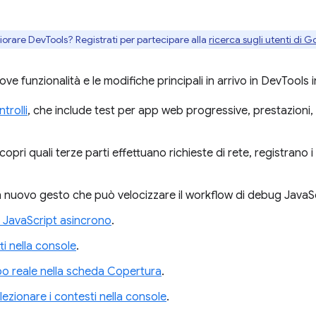
gliorare DevTools? Registrati per partecipare alla
ricerca sugli utenti di G
ove funzionalità e le modifiche principali in arrivo in DevTool
trolli
, che include test per app web progressive, prestazioni, 
Scopri quali terze parti effettuano richieste di rete, registrano 
n nuovo gesto che può velocizzare il workflow di debug JavaSc
 JavaScript asincrono
.
i nella console
.
o reale nella scheda Copertura
.
zionare i contesti nella console
.