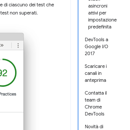
e di ciascuno dei test che
asincroni
test non superati.
attivi per
impostazione
predefinita
DevTools a
Google I/O
2017
Scaricare i
canali in
anteprima
Contatta il
team di
Chrome
DevTools
Novità di