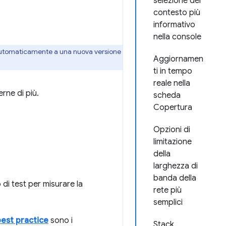
selezione del
contesto più
informativo
nella console
automaticamente a una nuova versione
Aggiornamen
ti in tempo
reale nella
rne di più.
scheda
Copertura
Opzioni di
limitazione
della
larghezza di
banda della
di test per misurare la
rete più
semplici
est practice
sono i
Stack