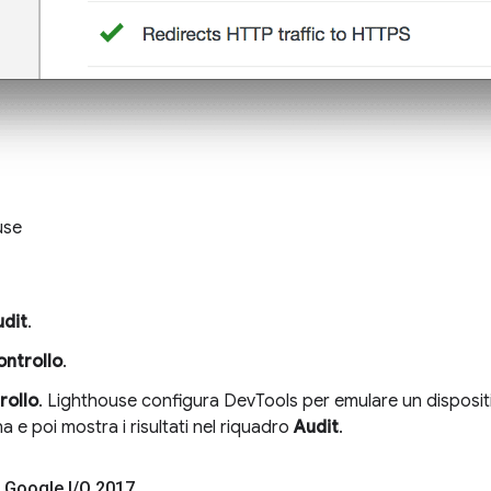
use
udit
.
ontrollo
.
rollo
. Lighthouse configura DevTools per emulare un disposit
na e poi mostra i risultati nel riquadro
Audit
.
 Google I
/
O 2017