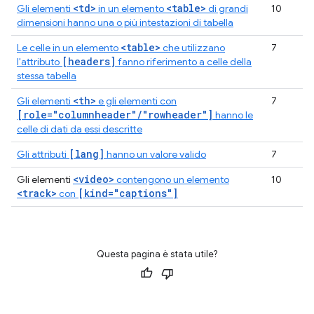
<td>
<table>
Gli elementi
in un elemento
di grandi
10
dimensioni hanno una o più intestazioni di tabella
<table>
Le celle in un elemento
che utilizzano
7
[headers]
l'attributo
fanno riferimento a celle della
stessa tabella
<th>
Gli elementi
e gli elementi con
7
[role="columnheader"/"rowheader"]
hanno le
celle di dati da essi descritte
[lang]
Gli attributi
hanno un valore valido
7
<video>
Gli elementi
contengono un elemento
10
<track>
[kind="captions"]
con
Questa pagina è stata utile?