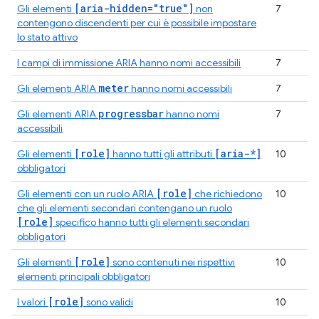
[aria-hidden="true"]
Gli elementi
non
7
contengono discendenti per cui è possibile impostare
lo stato attivo
I campi di immissione ARIA hanno nomi accessibili
7
meter
Gli elementi ARIA
hanno nomi accessibili
7
progressbar
Gli elementi ARIA
hanno nomi
7
accessibili
[role]
[aria-*]
Gli elementi
hanno tutti gli attributi
10
obbligatori
[role]
Gli elementi con un ruolo ARIA
che richiedono
10
che gli elementi secondari contengano un ruolo
[role]
specifico hanno tutti gli elementi secondari
obbligatori
[role]
Gli elementi
sono contenuti nei rispettivi
10
elementi principali obbligatori
[role]
I valori
sono validi
10