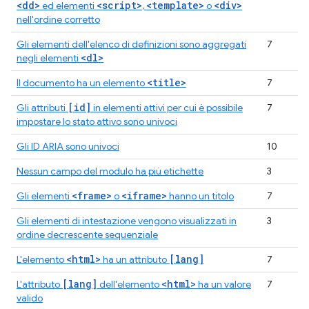
<dd>
<script>
<template>
<div>
ed elementi
,
o
nell'ordine corretto
Gli elementi dell'elenco di definizioni sono aggregati
7
<dl>
negli elementi
<title>
Il documento ha un elemento
7
[id]
Gli attributi
in elementi attivi per cui è possibile
7
impostare lo stato attivo sono univoci
Gli ID ARIA sono univoci
10
Nessun campo del modulo ha più etichette
3
<frame>
<iframe>
Gli elementi
o
hanno un titolo
7
Gli elementi di intestazione vengono visualizzati in
3
ordine decrescente sequenziale
<html>
[lang]
L'elemento
ha un attributo
7
[lang]
<html>
L'attributo
dell'elemento
ha un valore
7
valido