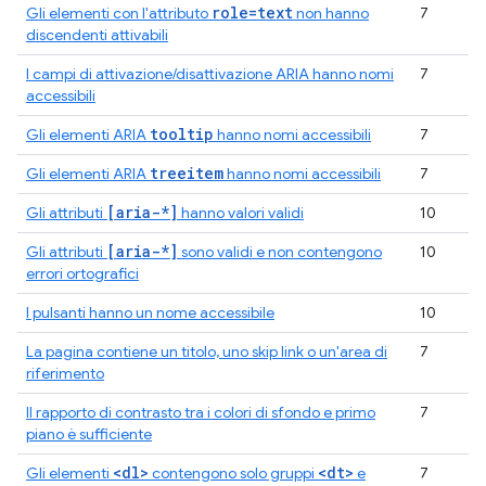
role=text
Gli elementi con l'attributo
non hanno
7
discendenti attivabili
I campi di attivazione/disattivazione ARIA hanno nomi
7
accessibili
tooltip
Gli elementi ARIA
hanno nomi accessibili
7
treeitem
Gli elementi ARIA
hanno nomi accessibili
7
[aria-*]
Gli attributi
hanno valori validi
10
[aria-*]
Gli attributi
sono validi e non contengono
10
errori ortografici
I pulsanti hanno un nome accessibile
10
La pagina contiene un titolo, uno skip link o un'area di
7
riferimento
Il rapporto di contrasto tra i colori di sfondo e primo
7
piano è sufficiente
<dl>
<dt>
Gli elementi
contengono solo gruppi
e
7