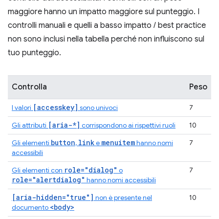
maggiore hanno un impatto maggiore sul punteggio. I
controlli manuali e quelli a basso impatto / best practice
non sono inclusi nella tabella perché non influiscono sul
tuo punteggio.
Controlla
Peso
[accesskey]
I valori
sono univoci
7
[aria-*]
Gli attributi
corrispondono ai rispettivi ruoli
10
button
link
menuitem
Gli elementi
,
e
hanno nomi
7
accessibili
role="dialog"
Gli elementi con
o
7
role="alertdialog"
hanno nomi accessibili
[aria-hidden="true"]
non è presente nel
10
<body>
documento