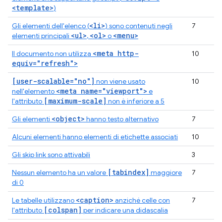
<template>
)
<li>
Gli elementi dell'elenco (
) sono contenuti negli
7
<ul>
<ol>
<menu>
elementi principali
,
o
<meta http-
Il documento non utilizza
10
equiv="refresh">
[user-scalable="no"]
non viene usato
10
<meta name="viewport">
nell'elemento
e
[maximum-scale]
l'attributo
non è inferiore a 5
<object>
Gli elementi
hanno testo alternativo
7
Alcuni elementi hanno elementi di etichette associati
10
Gli skip link sono attivabili
3
[tabindex]
Nessun elemento ha un valore
maggiore
7
di 0
<caption>
Le tabelle utilizzano
anziché celle con
7
[colspan]
l'attributo
per indicare una didascalia