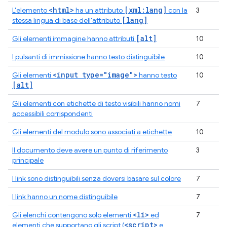
<html>
[xml:lang]
L'elemento
ha un attributo
con la
3
[lang]
stessa lingua di base dell'attributo
[alt]
Gli elementi immagine hanno attributi
10
I pulsanti di immissione hanno testo distinguibile
10
<input type="image">
Gli elementi
hanno testo
10
[alt]
Gli elementi con etichette di testo visibili hanno nomi
7
accessibili corrispondenti
Gli elementi del modulo sono associati a etichette
10
Il documento deve avere un punto di riferimento
3
principale
I link sono distinguibili senza doversi basare sul colore
7
I link hanno un nome distinguibile
7
<li>
Gli elenchi contengono solo elementi
ed
7
<script>
elementi che supportano gli script (
e