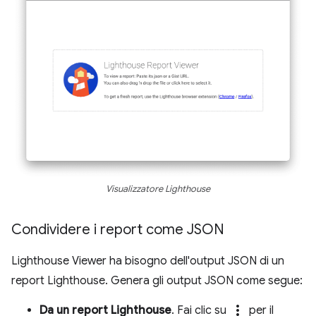
Visualizzatore Lighthouse
Condividere i report come JSON
Lighthouse Viewer ha bisogno dell'output JSON di un
report Lighthouse. Genera gli output JSON come segue:
more_vert
Da un report Lighthouse
. Fai clic su
per il