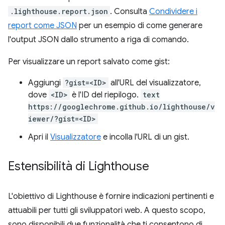
.lighthouse.report.json
. Consulta
Condividere i
report come JSON
per un esempio di come generare
l'output JSON dallo strumento a riga di comando.
Per visualizzare un report salvato come gist:
Aggiungi
?gist=<ID>
all'URL del visualizzatore,
dove
<ID>
è l'ID del riepilogo.
text
https://googlechrome.github.io/lighthouse/v
iewer/?gist=<ID>
Apri il
Visualizzatore
e incolla l'URL di un gist.
Estensibilità di Lighthouse
L'obiettivo di Lighthouse è fornire indicazioni pertinenti e
attuabili per tutti gli sviluppatori web. A questo scopo,
sono disponibili due funzionalità che ti consentono di