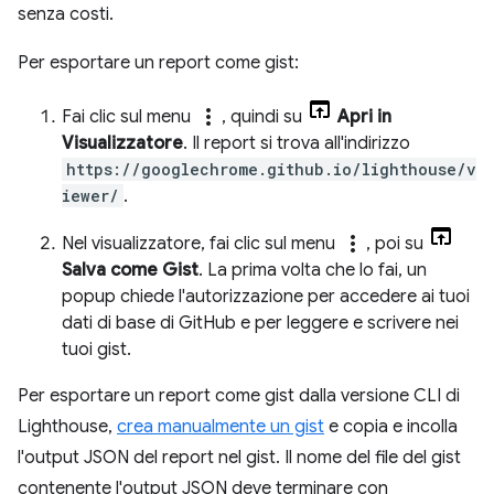
senza costi.
Per esportare un report come gist:
more_vert
Fai clic sul menu
, quindi su
Apri in
Visualizzatore
. Il report si trova all'indirizzo
https://googlechrome.github.io/lighthouse/v
iewer/
.
more_vert
Nel visualizzatore, fai clic sul menu
, poi su
Salva come Gist
. La prima volta che lo fai, un
popup chiede l'autorizzazione per accedere ai tuoi
dati di base di GitHub e per leggere e scrivere nei
tuoi gist.
Per esportare un report come gist dalla versione CLI di
Lighthouse,
crea manualmente un gist
e copia e incolla
l'output JSON del report nel gist. Il nome del file del gist
contenente l'output JSON deve terminare con