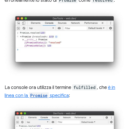
erroneamente lo stato di
Promise
come
resolved
:
La console ora utilizza il termine
fulfilled
, che
è in
linea con la
Promise
specifica
: