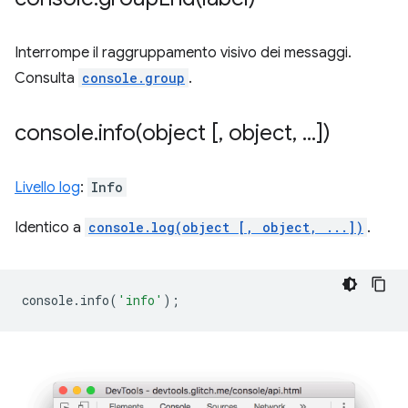
Interrompe il raggruppamento visivo dei messaggi.
Consulta
console.group
.
console
.
info(
object [
,
object
,
.
.
.
])
Livello log
:
Info
Identico a
console.log(object [, object, ...])
.
console
.
info
(
'info'
);