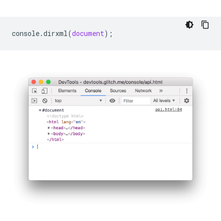
console
.
dirxml
(
document
);