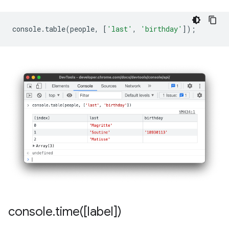
console
.
table
(
people
,
[
'last'
,
'birthday'
]);
console
.
time(
[label])