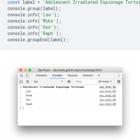
const
label
=
'Adolescent Irradiated Espionage Torto
console
.
group
(
label
);
console
.
info
(
'Leo'
);
console
.
info
(
'Mike'
);
console
.
info
(
'Don'
);
console
.
info
(
'Raph'
);
console
.
groupEnd
(
label
);