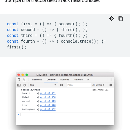
Stampa una traccia dello stack nella console.
const
first
=
()
=
>
{
second
();
};
const
second
=
()
=
>
{
third
();
};
const
third
=
()
=
>
{
fourth
();
};
const
fourth
=
()
=
>
{
console
.
trace
();
};
first
();