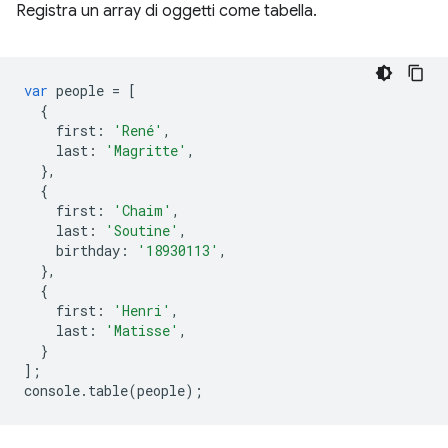
Registra un array di oggetti come tabella.
var
people
=
[
{
first
:
'René'
,
last
:
'Magritte'
,
},
{
first
:
'Chaim'
,
last
:
'Soutine'
,
birthday
:
'18930113'
,
},
{
first
:
'Henri'
,
last
:
'Matisse'
,
}
];
console
.
table
(
people
);