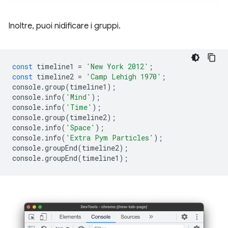
Inoltre, puoi nidificare i gruppi.
const
timeline1
=
'New York 2012'
;
const
timeline2
=
'Camp Lehigh 1970'
;
console
.
group
(
timeline1
);
console
.
info
(
'Mind'
);
console
.
info
(
'Time'
);
console
.
group
(
timeline2
);
console
.
info
(
'Space'
);
console
.
info
(
'Extra Pym Particles'
);
console
.
groupEnd
(
timeline2
);
console
.
groupEnd
(
timeline1
);