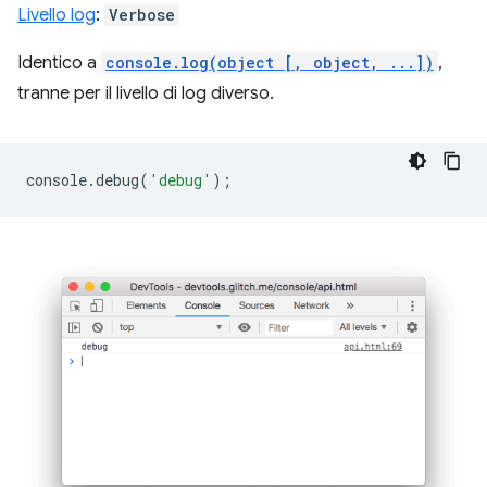
Livello log
:
Verbose
Identico a
console.log(object [, object, ...])
,
tranne per il livello di log diverso.
console
.
debug
(
'debug'
);