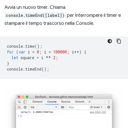
Avvia un nuovo timer. Chiama
console.timeEnd([label])
per interrompere il timer e
stampare il tempo trascorso nella Console.
console
.
time
();
for
(
var
i
=
0
;
i
 < 
100000
;
i
++
)
{
let
square
=
i
**
2
;
}
console
.
timeEnd
();