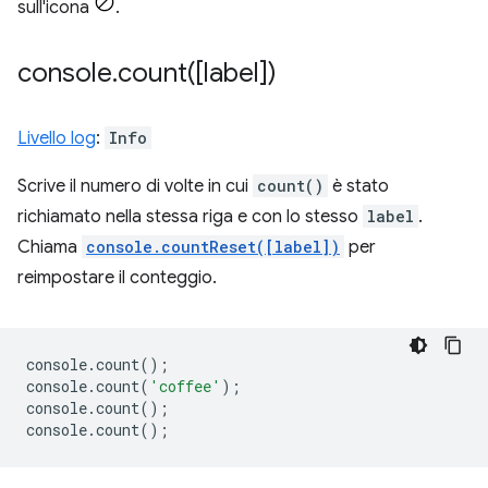
sull'icona
.
console
.
count(
[label])
Livello log
:
Info
Scrive il numero di volte in cui
count()
è stato
richiamato nella stessa riga e con lo stesso
label
.
Chiama
console.countReset([label])
per
reimpostare il conteggio.
console
.
count
();
console
.
count
(
'coffee'
);
console
.
count
();
console
.
count
();