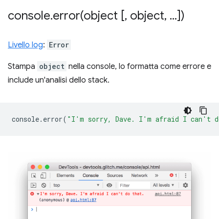
console
.
error(
object [
,
object
,
.
.
.
])
Livello log
:
Error
Stampa
object
nella console, lo formatta come errore e
include un'analisi dello stack.
console
.
error
(
"I'm sorry, Dave. I'm afraid I can't d