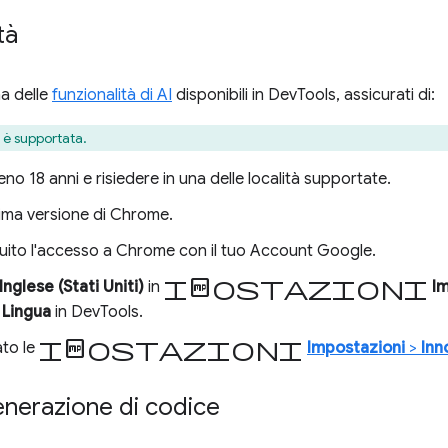
tà
na delle
funzionalità di AI
disponibili in DevTools, assicurati di:
) è supportata.
no 18 anni e risiedere in una delle località supportate.
ultima versione di Chrome.
uito l'accesso a Chrome con il tuo Account Google.
Impostazioni
Inglese (Stati Uniti)
in
I
>
Lingua
in DevTools.
impostazioni
ato le
Impostazioni
>
Inn
generazione di codice