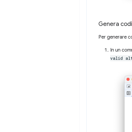
Genera cod
Per generare c
In un comm
valid al