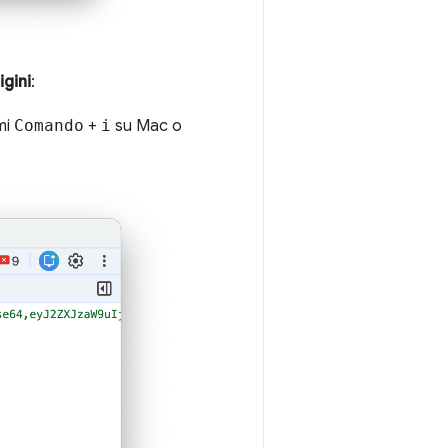
igini
:
mi
Comando
+
i
su Mac o