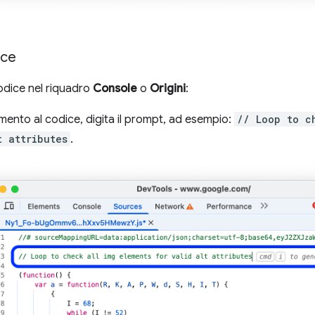
ice
odice nel riquadro
Console
o
Origini
:
ento al codice, digita il prompt, ad esempio:
// Loop to c
t attributes
.