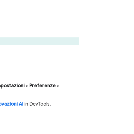
mpostazioni
>
Preferenze
>
ovazioni AI
in DevTools.