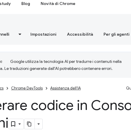
study
Blog
Novità di Chrome
nnelli
Impostazioni
Accessibilità
Per gli agenti
Google utilizza la tecnologia AI per tradurre i contenuti nella
ta. Le traduzioni generate dall'AI potrebbero contenere errori.
cs
Chrome DevTools
Assistenza dell'IA
Qu
rare codice in Conso
ni