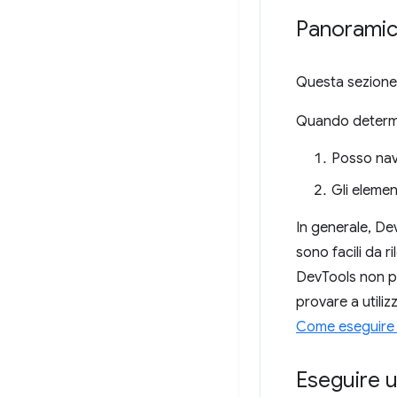
Panoramica
Questa sezione 
Quando determin
Posso nav
Gli elemen
In generale, Dev
sono facili da 
DevTools non può
provare a utili
Come eseguire u
Eseguire u