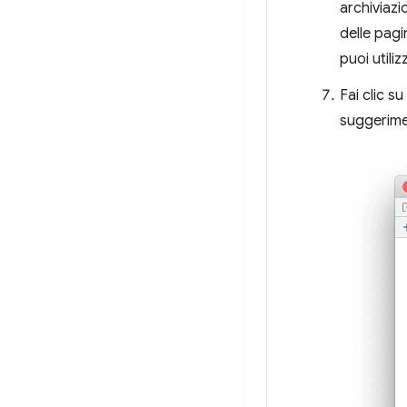
archiviazi
delle pagi
puoi utiliz
Fai clic su
suggerimen