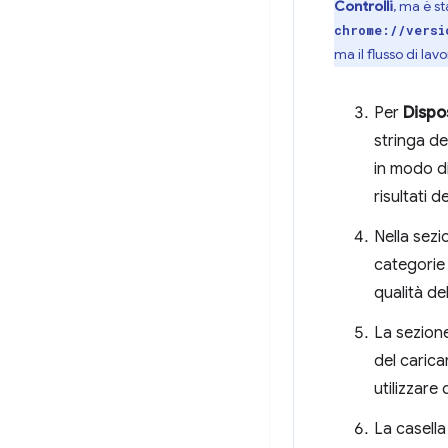
Controlli
, ma è s
chrome://versi
ma il flusso di lav
Per
Dispo
stringa de
in modo di
risultati d
Nella sez
categorie 
qualità de
La sezion
del carica
utilizzare 
La casella