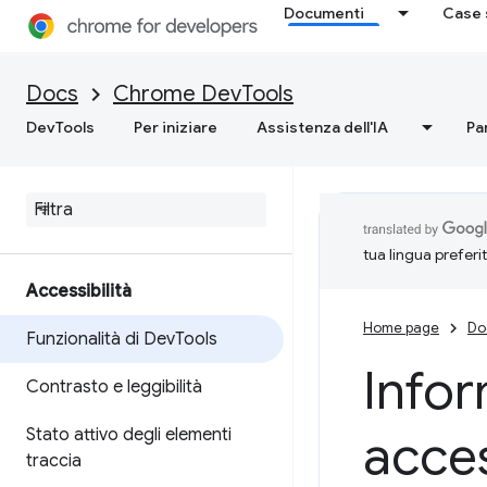
Documenti
Case 
Docs
Chrome DevTools
DevTools
Per iniziare
Assistenza dell'IA
Pa
tua lingua preferi
Accessibilità
Home page
Do
Funzionalità di Dev
Tools
Infor
Contrasto e leggibilità
Stato attivo degli elementi
acces
traccia