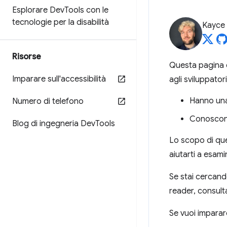
Esplorare Dev
Tools con le
tecnologie per la disabilità
Kayce
Risorse
Questa pagina è
Imparare sull'accessibilità
agli sviluppator
Hanno una
Numero di telefono
Conoscon
Blog di ingegneria Dev
Tools
Lo scopo di ques
aiutarti a esami
Se stai cercand
reader, consult
Se vuoi imparare