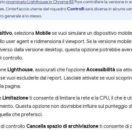
tato
rinominato Lighthouse in Chrome 83
Puoi controllare la versione in e
. L'interfaccia utente del riquadro
Controlli
sarà diversa in alcune ve
on
oro generale è lo stesso.
sitivo
, seleziona
Mobile
se vuoi simulare un dispositivo mobil
llo user agent e ridimensiona il viewport. Se la versione mobile
verso dalla versione desktop, questa opzione potrebbe avere u
el controllo.
ione
Lighthouse
, assicurati che l'opzione
Accessibilità
sia atti
se vuoi escluderle dal report. Lasciale attivate se vuoi scoprire
lla pagina.
e
Limitazione
ti consente di limitare la rete e la CPU, il che è u
mento. Questa opzione non dovrebbe influire sul punteggio di 
quella che preferisci.
 di controllo
Cancella spazio di archiviazione
ti consente di c