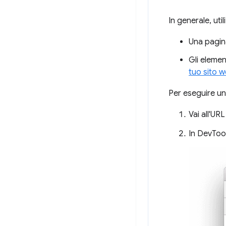
In generale, util
Una pagin
Gli elemen
tuo sito w
Per eseguire un
Vai all'UR
In DevTool