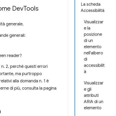
La scheda
hrome Dev
Tools
Accessibilità
Visualizzar
ità generale.
e la
posizione
nde generali:
di un
elemento
nell'albero
reen reader?
di
accessibilit
 n. 2, perché questi errori
à
portante, ma purtroppo
elativi alla domanda n. 1 è
Visualizzar
erne di più, consulta la pagina
e gli
attributi
ARIA di un
elemento
a