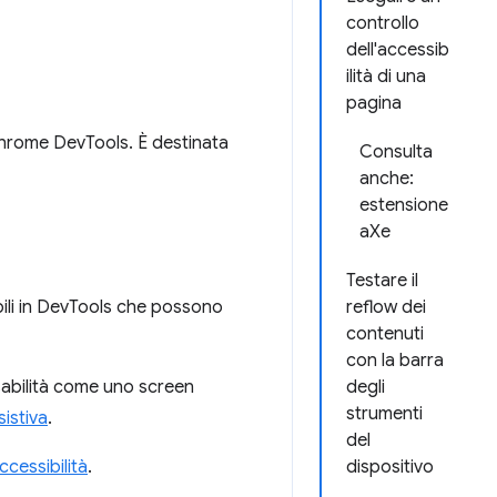
controllo
dell'accessib
ilità di una
pagina
 Chrome DevTools. È destinata
Consulta
anche:
estensione
aXe
Testare il
ibili in DevTools che possono
reflow dei
contenuti
con la barra
sabilità come uno screen
degli
strumenti
istiva
.
del
ccessibilità
.
dispositivo