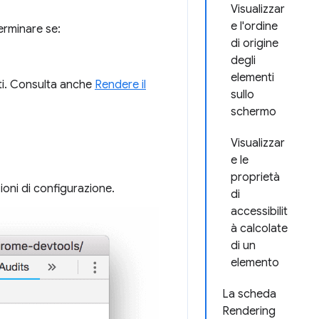
Visualizzar
e l'ordine
rminare se:
di origine
degli
elementi
nti. Consulta anche
Rendere il
sullo
schermo
Visualizzar
e le
proprietà
ioni di configurazione.
di
accessibilit
à calcolate
di un
elemento
La scheda
Rendering