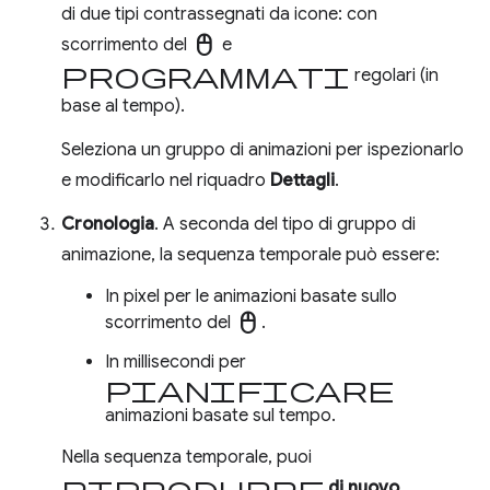
di due tipi contrassegnati da icone: con
mouse
scorrimento del
e
programmati
regolari (in
base al tempo).
Seleziona un gruppo di animazioni per ispezionarlo
e modificarlo nel riquadro
Dettagli
.
Cronologia
. A seconda del tipo di gruppo di
animazione, la sequenza temporale può essere:
In pixel per le animazioni basate sullo
mouse
scorrimento del
.
In millisecondi per
pianificare
animazioni basate sul tempo.
Nella sequenza temporale, puoi
riprodurre
di nuovo