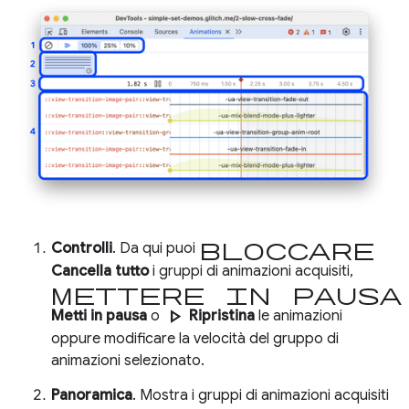
bloccare
Controlli
. Da qui puoi
Cancella tutto
i gruppi di animazioni acquisiti,
mettere in pausa
play_arrow
Metti in pausa
o
Ripristina
le animazioni
oppure modificare la velocità del gruppo di
animazioni selezionato.
Panoramica
. Mostra i gruppi di animazioni acquisiti