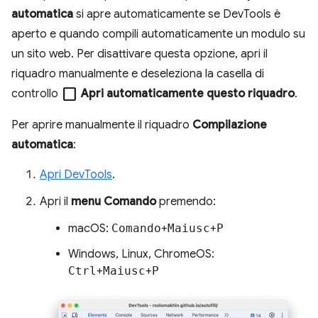
automatica
si apre automaticamente se DevTools è
aperto e quando compili automaticamente un modulo su
un sito web. Per disattivare questa opzione, apri il
riquadro manualmente e deseleziona la casella di
check_box_outline_blank
controllo
Apri automaticamente questo riquadro
.
Per aprire manualmente il riquadro
Compilazione
automatica
:
Apri DevTools
.
Apri il
menu Comando
premendo:
macOS:
Comando
+
Maiusc
+
P
Windows, Linux, ChromeOS:
Ctrl
+
Maiusc
+
P