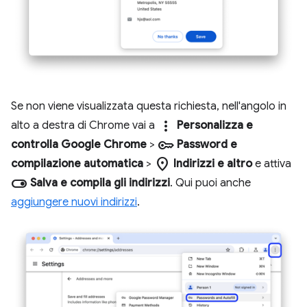
Se non viene visualizzata questa richiesta, nell'angolo in
more_vert
alto a destra di Chrome vai a
Personalizza e
key
controlla Google Chrome
>
Password e
location_on
compilazione automatica
>
Indirizzi e altro
e attiva
toggle_on
Salva e compila gli indirizzi
. Qui puoi anche
aggiungere nuovi indirizzi
.