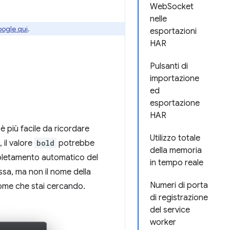
WebSocket
nelle
oogle qui
.
esportazioni
HAR
Pulsanti di
importazione
ed
esportazione
HAR
è più facile da ricordare
Utilizzo totale
, il valore
bold
potrebbe
della memoria
mpletamento automatico del
in tempo reale
essa, ma non il nome della
Numeri di porta
 nome che stai cercando.
di registrazione
del service
worker