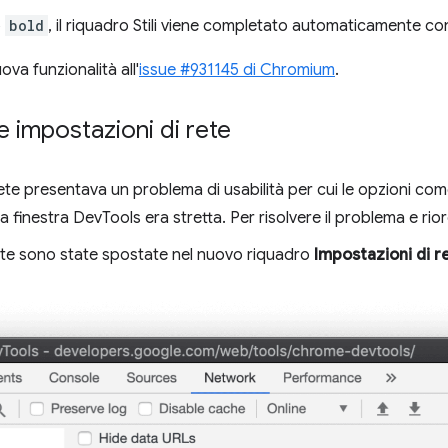
o
bold
, il riquadro Stili viene completato automaticamente c
va funzionalità all'
issue #931145 di Chromium
.
e impostazioni di rete
ete presentava un problema di usabilità per cui le opzioni come
 finestra DevTools era stretta. Per risolvere il problema e rior
ate sono state spostate nel nuovo riquadro
Impostazioni di r