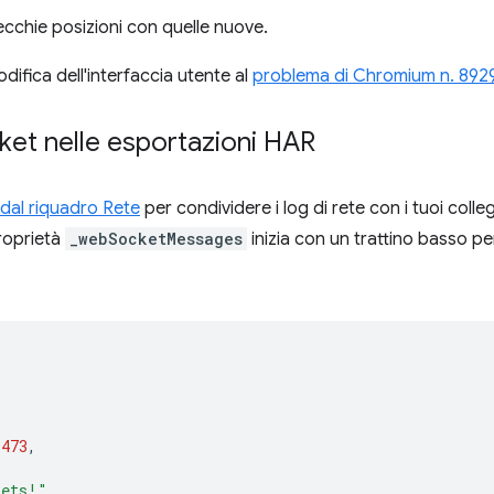
ecchie posizioni con quelle nuove.
ifica dell'interfaccia utente al
problema di Chromium n. 892
ket nelle esportazioni HAR
 dal riquadro Rete
per condividere i log di rete con i tuoi collegh
roprietà
_webSocketMessages
inizia con un trattino basso per
1473
,
kets!"