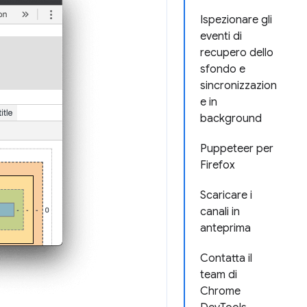
Ispezionare gli
eventi di
recupero dello
sfondo e
sincronizzazion
e in
background
Puppeteer per
Firefox
Scaricare i
canali in
anteprima
Contatta il
team di
Chrome