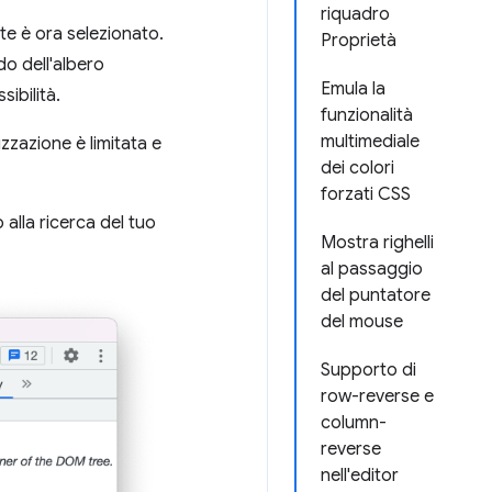
riquadro
e è ora selezionato.
Proprietà
o dell'albero
Emula la
ibilità.
funzionalità
multimediale
lizzazione è limitata e
dei colori
forzati CSS
alla ricerca del tuo
Mostra righelli
al passaggio
del puntatore
del mouse
Supporto di
row-reverse e
column-
reverse
nell'editor