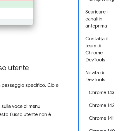
Scaricare i
canali in
anteprima
Contatta il
team di
Chrome
DevTools
sso utente
Novità di
DevTools
n passaggio specifico. Ciò è
Chrome 143
Chrome 142
c sulla voce di menu.
esto flusso utente non è
Chrome 141