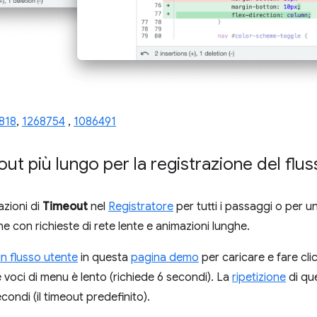
818
,
1268754
,
1086491
ut più lungo per la registrazione del flu
azioni di
Timeout
nel
Registratore
per tutti i passaggi o per u
ne con richieste di rete lente e animazioni lunghe.
un flusso utente
in questa
pagina demo
per caricare e fare cli
e voci di menu è lento (richiede 6 secondi). La
ripetizione
di qu
condi (il timeout predefinito).