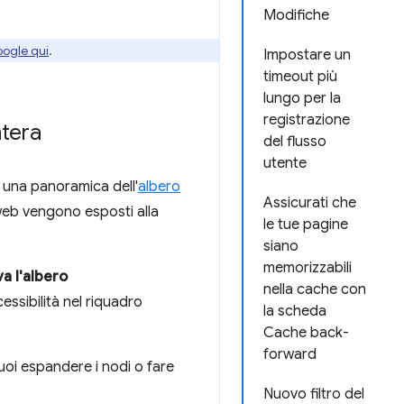
Modifiche
oogle qui
.
Impostare un
timeout più
lungo per la
registrazione
ntera
del flusso
utente
 una panoramica dell'
albero
Assicurati che
web vengono esposti alla
le tue pagine
siano
memorizzabili
va l'albero
nella cache con
essibilità nel riquadro
la scheda
Cache back-
forward
Puoi espandere i nodi o fare
Nuovo filtro del