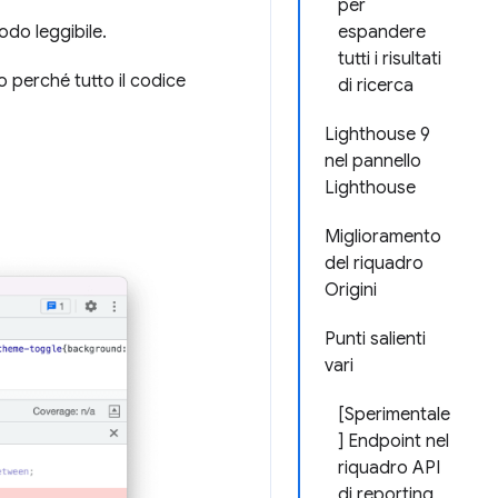
per
do leggibile.
espandere
tutti i risultati
o perché tutto il codice
di ricerca
Lighthouse 9
nel pannello
Lighthouse
Miglioramento
del riquadro
Origini
Punti salienti
vari
[Sperimentale
] Endpoint nel
riquadro API
di reporting