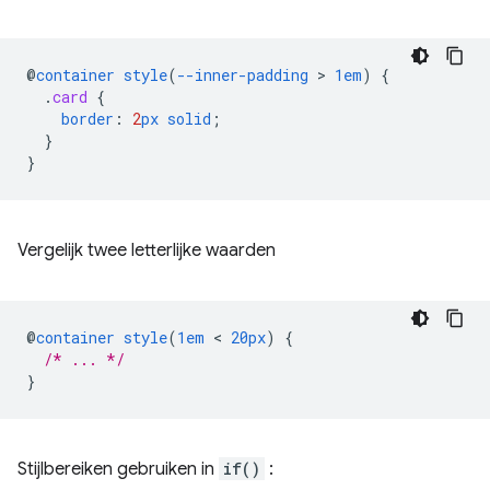
@
container
style
(
--inner-padding
 > 
1em
)
{
.
card
{
border
:
2
px
solid
;
}
}
Vergelijk twee letterlijke waarden
@
container
style
(
1em
 < 
20px
)
{
/* ... */
}
Stijlbereiken gebruiken in
if()
: