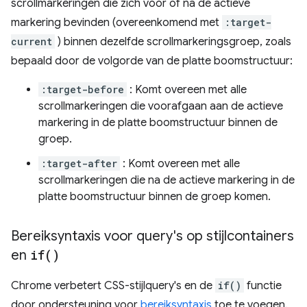
scrollmarkeringen die zich vóór of na de actieve
markering bevinden (overeenkomend met
:target-
current
) binnen dezelfde scrollmarkeringsgroep, zoals
bepaald door de volgorde van de platte boomstructuur:
:target-before
: Komt overeen met alle
scrollmarkeringen die voorafgaan aan de actieve
markering in de platte boomstructuur binnen de
groep.
:target-after
: Komt overeen met alle
scrollmarkeringen die na de actieve markering in de
platte boomstructuur binnen de groep komen.
Bereiksyntaxis voor query's op stijlcontainers
en
if(
)
Chrome verbetert CSS-stijlquery's en de
if()
functie
door ondersteuning voor
bereiksyntaxis
toe te voegen.