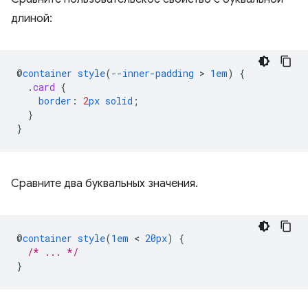
длиной:
@
container
style
(
--inner-padding
 > 
1em
)
{
.
card
{
border
:
2
px
solid
;
}
}
Сравните два буквальных значения.
@
container
style
(
1em
 < 
20px
)
{
/* ... */
}