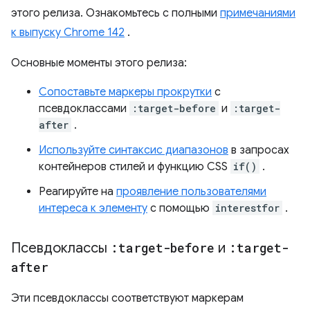
этого релиза. Ознакомьтесь с полными
примечаниями
к выпуску Chrome 142
.
Основные моменты этого релиза:
Сопоставьте маркеры прокрутки
с
псевдоклассами
:target-before
и
:target-
after
.
Используйте синтаксис диапазонов
в запросах
контейнеров стилей и функцию CSS
if()
.
Реагируйте на
проявление пользователями
интереса к элементу
с помощью
interestfor
.
Псевдоклассы
:target-before
и
:target-
after
Эти псевдоклассы соответствуют маркерам