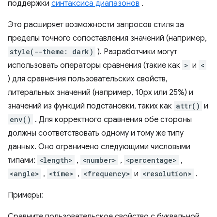
поддержки
синтаксиса диапазонов
.
Это расширяет возможности запросов стиля за
пределы точного сопоставления значений (например,
style(--theme: dark)
). Разработчики могут
использовать операторы сравнения (такие как
>
и
<
) для сравнения пользовательских свойств,
литеральных значений (например, 10px или 25%) и
значений из функций подстановки, таких как
attr()
и
env()
. Для корректного сравнения обе стороны
должны соответствовать одному и тому же типу
данных. Оно ограничено следующими числовыми
типами:
<length>
,
<number>
,
<percentage>
,
<angle>
,
<time>
,
<frequency>
и
<resolution>
.
Примеры:
Сравните пользовательское свойство с буквальной