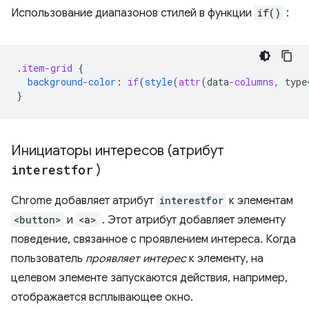
Использование диапазонов стилей в функции
if()
:
.
item-grid
{
background-color
:
if
(
style
(
attr
(
data
-columns
,
type
}
Инициаторы интересов (атрибут
interestfor
)
Chrome добавляет атрибут
interestfor
к элементам
<button>
и
<a>
. Этот атрибут добавляет элементу
поведение, связанное с проявлением интереса. Когда
пользователь
проявляет интерес
к элементу, на
целевом элементе запускаются действия, например,
отображается всплывающее окно.