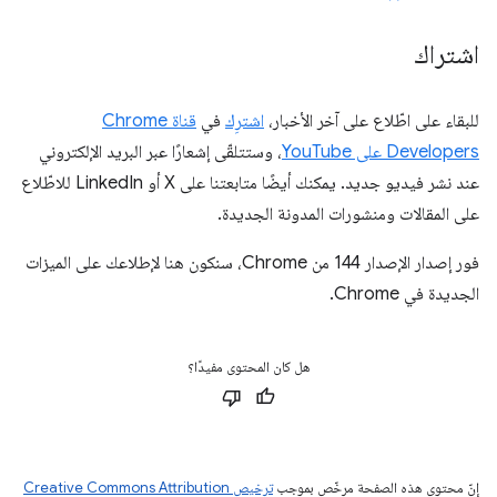
اشتراك
للبقاء على اطّلاع على آخر الأخبار،
اشترِك
في
قناة Chrome
Developers على YouTube
، وستتلقّى إشعارًا عبر البريد الإلكتروني
عند نشر فيديو جديد. يمكنك أيضًا متابعتنا على X أو LinkedIn للاطّلاع
على المقالات ومنشورات المدونة الجديدة.
فور إصدار الإصدار 144 من Chrome، سنكون هنا لإطلاعك على الميزات
الجديدة في Chrome.
هل كان المحتوى مفيدًا؟
إنّ محتوى هذه الصفحة مرخّص بموجب
ترخيص Creative Commons Attribution