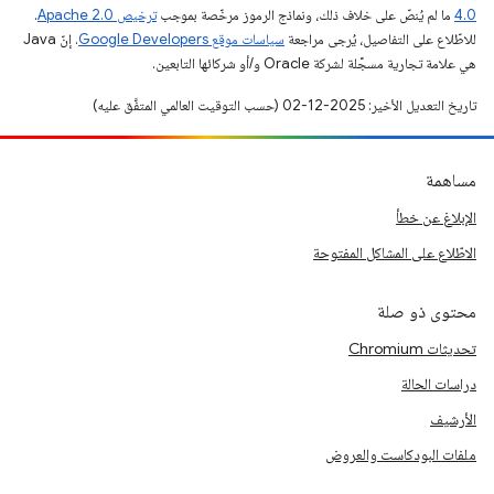
4.0‏
ما لم يُنصّ على خلاف ذلك، ونماذج الرموز مرخّصة بموجب
ترخيص Apache 2.0‏
.
للاطّلاع على التفاصيل، يُرجى مراجعة
سياسات موقع Google Developers‏
. إنّ Java
هي علامة تجارية مسجَّلة لشركة Oracle و/أو شركائها التابعين.
تاريخ التعديل الأخير: 2025-12-02 (حسب التوقيت العالمي المتفَّق عليه)
مساهمة
الإبلاغ عن خطأ
الاطّلاع على المشاكل المفتوحة
محتوى ذو صلة
تحديثات Chromium
دراسات الحالة
الأرشيف
ملفات البودكاست والعروض