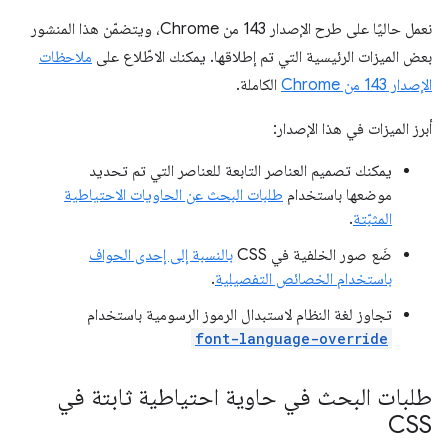
نعمل حاليًا على طرح الإصدار 143 من Chrome، ويتضمّن هذا المنشور
بعض الميزات الرئيسية التي تم إطلاقها. يمكنك الاطّلاع على
ملاحظات
الإصدار 143 من Chrome
الكاملة.
أبرز الميزات في هذا الإصدار:
يمكنك تصميم العناصر التابعة للعناصر التي تم تحديد
موضعها باستخدام
طلبات البحث عن الحاويات الاحتياطية
المثبّتة
.
ضَع صور الخلفية في CSS
بالنسبة إلى إحدى الحواف
باستخدام الخصائص التفصيلية
.
تجاوز لغة النظام لاستبدال الرموز الرسومية باستخدام
font-language-override
طلبات البحث في حاوية احتياطية ثابتة في
CSS