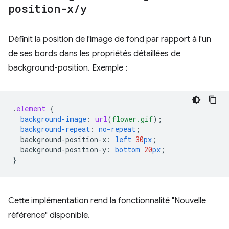
position-x
/
y
Définit la position de l'image de fond par rapport à l'un
de ses bords dans les propriétés détaillées de
background-position. Exemple :
.
element
{
background-image
:
url
(
flower.gif
);
background-repeat
:
no-repeat
;
background-position-x
:
left
30
px
;
background-position-y
:
bottom
20
px
;
}
Cette implémentation rend la fonctionnalité "Nouvelle
référence" disponible.