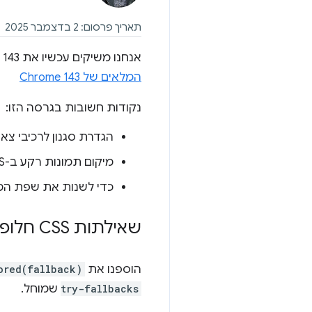
תאריך פרסום: 2 בדצמבר 2025
אנחנו משיקים עכשיו את Chrome 143, ובמאמר הזה נסביר על כמה מהתכונות העיקריות של הגרסה.
המלאים של Chrome 143
נקודות חשובות בגרסה הזו:
הגדרת סגנון לרכיבי צא
מיקום תמונות רקע ב-CSS
כדי לשנות את שפת המ
שאילתות CSS חלופיות מוצמדות לקונטיינר
הוספנו את
ored(fallback)
try-fallbacks
שמוחל.