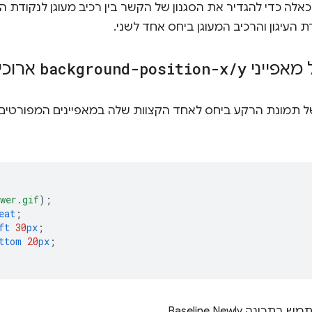
כדי להגדיר את הסגנון של הקשר בין רכיב מעוגן לנקודת העיג
 העיגון והרכיב המעוגן ביחס אחד לשני.
מאפייני
y
/
background-position-x
ארוכי
wer.gif
);
eat
;
ft
30
px
;
ttom
20
px
;
Baseline Newly.