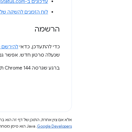
עדכונים ב-ChromeStatus.com ל-Chrome 143
לוח הזמנים להשקה של Chrome
הרשמה
כדי להתעדכן, כדאי
להירשם כ
שנעלה סרטון חדש. אפשר גם לעקוב אחרינו ב-X או ב-LinkedIn כ
ברגע שגרסה Chrome 144 תושק, נעדכן אתכם כאן לגבי החידושים ב-Chrome.
אלא אם צוין אחרת, התוכן של דף זה הוא ברי
Google Developers‏
.‏ Java הוא סימן מסחרי רשום של חברת Oracle ו/או של השותפים העצמאיים שלה.