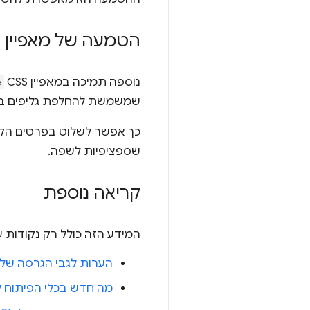
הטמעה של מאפיין ה-SS
נוספה תמיכה במאפיין CSS‏
e
שמשמשת להחלפת גליפים ב-OpenType, על ידי ציון תג שפה בן ארבעה תווים ישירות ב-
כך אפשר לשלוט בפרטים הקטני
שספציפיות לשפה.
קריאה נוספת
המידע הזה כולל רק נקודות עיקרי
הערות לגבי הגרסה של Chrome 143
מה חדש בכלי הפיתוח ל-Chrome‏ (43