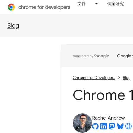
文件
個案研究
Blog
Goog
Chrome for Developers
Blog
Chrome
Rachel Andrew