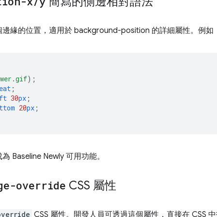
tion-x
/
y
簡寫的側邊相對語法
的位置，適用於 background-position 的詳細屬性。例如
wer.gif
);
eat
;
ft
30
px
;
ttom
20
px
;
aseline Newly 可用功能。
ge-override
CSS 屬性
override
CSS 屬性。開發人員可透過這個屬性，直接在 CSS