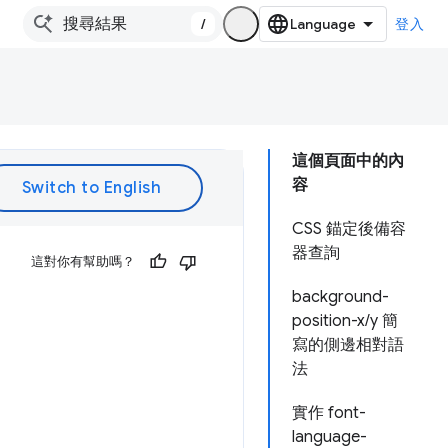
/
登入
這個頁面中的內
容
CSS 錨定後備容
器查詢
這對你有幫助嗎？
background-
position-x/y 簡
寫的側邊相對語
法
實作 font-
language-