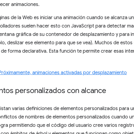
lecer animaciones.
inas de la Web es iniciar una animación cuando se alcanza un
olladores suelen hacer esto con JavaScript para detectar m
ventana gráfica de su contenedor de desplazamiento y para in
lo, deslizar ese elemento para que se vea). Muchos de estos
de forma declarativa. Esta función te permite crear esas int
Próximamente, animaciones activadas por desplazamiento
ntos personalizados con alcance
istan varias definiciones de elementos personalizados para 
conflictos de nombres de elementos personalizados cuando u
logra permitiendo que el código del usuario cree varios regist
e con ámbitos de árbol y elementos que funcionan como objet