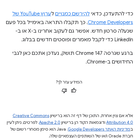
כדי להתעדכן, כדאי
להירשם כמנויים
ל
ערוץ YouTube של
Chrome Developers
. כך תקבלו התראה באימייל בכל פעם
שנעלה סרטון חדש. אפשר גם לעקוב אחרינו ב-X או ב-
LinkedIn כדי לקבל מאמרים ופוסטים חדשים בבלוג.
ברגע שגרסה Chrome 147 תושק, נעדכן אתכם כאן לגבי
החידושים ב-Chrome.
המידע עזר לך?
אלא אם צוין אחרת, התוכן של דף זה הוא ברישיון
Creative Commons
Attribution 4.0
ודוגמאות הקוד הן ברישיון
Apache 2.0
. לפרטים, ניתן לעיין
ב
מדיניות האתר Google Developers‏
.‏ Java הוא סימן מסחרי רשום של
חברת Oracle ו/או של השותפים העצמאיים שלה.