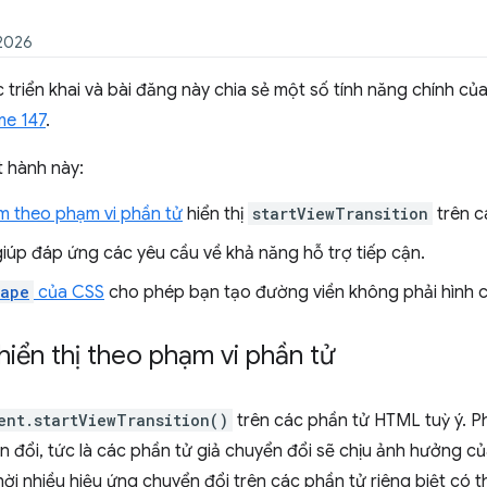
 2026
riển khai và bài đăng này chia sẻ một số tính năng chính củ
me 147
.
t hành này:
m theo phạm vi phần tử
hiển thị
startViewTransition
trên c
iúp đáp ứng các yêu cầu về khả năng hỗ trợ tiếp cận.
hape
của CSS
cho phép bạn tạo đường viền không phải hình c
iển thị theo phạm vi phần tử
ent.startViewTransition()
trên các phần tử HTML tuỳ ý. Ph
n đổi, tức là các phần tử giả chuyển đổi sẽ chịu ảnh hưởng c
ời nhiều hiệu ứng chuyển đổi trên các phần tử riêng biệt có t