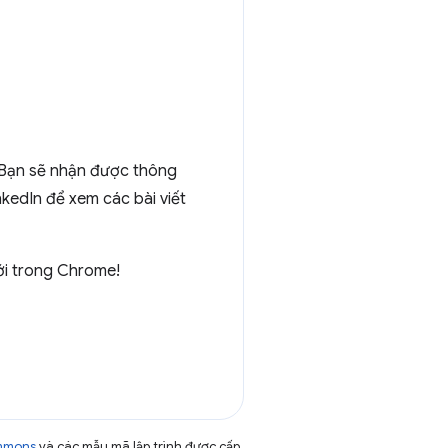
 Bạn sẽ nhận được thông
nkedIn để xem các bài viết
ới trong Chrome!
ommons
và các mẫu mã lập trình được cấp