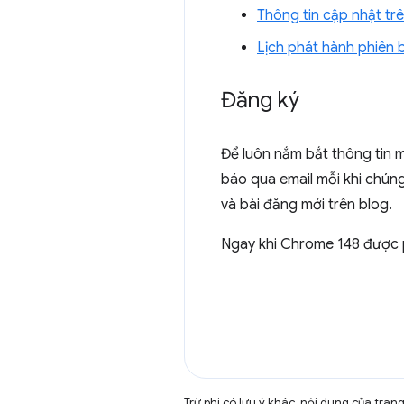
Thông tin cập nhật t
Lịch phát hành phiên
Đăng ký
Để luôn nắm bắt thông tin 
báo qua email mỗi khi chúng
và bài đăng mới trên blog.
Ngay khi Chrome 148 được 
Trừ phi có lưu ý khác, nội dung của tra