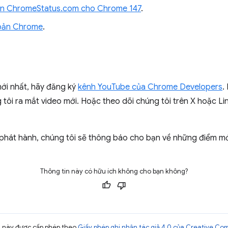
rên ChromeStatus.com cho Chrome 147
.
 bản Chrome
.
mới nhất, hãy đăng ký
kênh YouTube của Chrome Developers
.
 tôi ra mắt video mới. Hoặc theo dõi chúng tôi trên X hoặc Li
phát hành, chúng tôi sẽ thông báo cho bạn về những điểm m
Thông tin này có hữu ích không cho bạn không?
ng này được cấp phép theo
Giấy phép ghi nhận tác giả 4.0 của Creative C