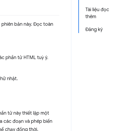
Tài liệu đọc
thêm
a phiên bản này. Đọc toàn
Đăng ký
ác phần tử HTML tuỳ ý.
hữ nhật.
ần tử này thiết lập một
ủa các đoạn và phép biến
hể chạy đồng thời.