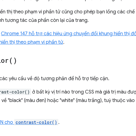
ển thị theo phạm vi phần tử cũng cho phép bạn lồng các chế
tính tương tác của phần còn lại của trang.
t
Chrome 147 hỗ trợ các hiệu ứng chuyển đổi khung hiển thị đ
iển thị theo phạm vi phần tử
.
lor(
)
ác yêu cầu về độ tương phản để hỗ trợ tiếp cận.
rast-color()
ở bất kỳ vị trí nào trong CSS mà giá trị màu đ
rả về "black" (màu đen) hoặc "white" (màu trắng), tuỳ thuộc 
MDN cho
contrast-color()
.