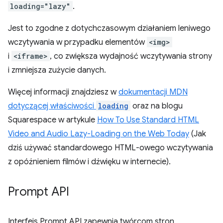
loading="lazy"
.
Jest to zgodne z dotychczasowym działaniem leniwego
wczytywania w przypadku elementów
<img>
i
<iframe>
, co zwiększa wydajność wczytywania strony
i zmniejsza zużycie danych.
Więcej informacji znajdziesz w
dokumentacji MDN
dotyczącej właściwości
loading
oraz na blogu
Squarespace w artykule
How To Use Standard HTML
Video and Audio Lazy-Loading on the Web Today
(Jak
dziś używać standardowego HTML-owego wczytywania
z opóźnieniem filmów i dźwięku w internecie).
Prompt API
Interfejs Prompt API zapewnia twórcom stron