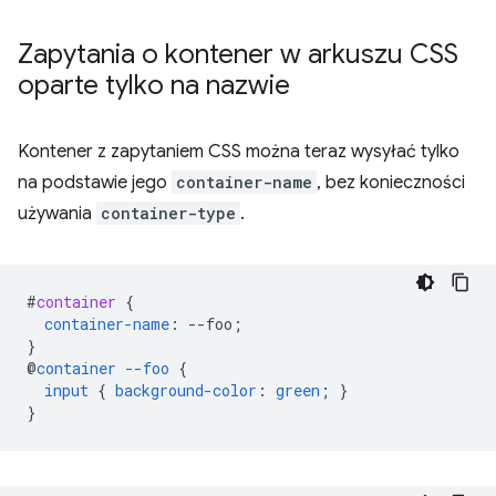
Zapytania o kontener w arkuszu CSS
oparte tylko na nazwie
Kontener z zapytaniem CSS można teraz wysyłać tylko
na podstawie jego
container-name
, bez konieczności
używania
container-type
.
#
container
{
container-name
:
--
foo
;
}
@
container
--foo
{
input
{
background-color
:
green
;
}
}