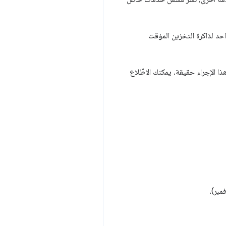
احد لذاكرة التخزين المؤقت
 54 من Chrome كإصدار قيد الاختبار، أصبح هذا الإجراء حقيقة. يمكنك الاطّلاع