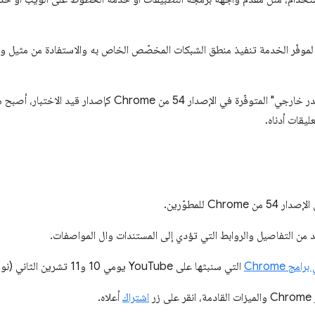
مكن لموفّر الخدمة تنفيذ منطق الشبكات المخصّص الخاص به والاستفادة من مثيل و
والآن، بفضل ميزة "الاسترداد من مصدر خارجي" المتوفّرة في الإصدار
ليقات أدناه.
C للمطوّرين.
من التفاصيل والروابط التي تؤدي إلى المستندات وال المواصفات.
مج Chrome
التي سنبثها على YouTube يومي 10 و11 تشرين الثاني (نوفمبر).
ر
اشتراك
أعلاه.