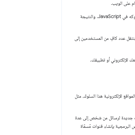
ام على الويب.
تتيح لك العناصر المخصّصة إنشاء علامات HTML مخصّصة، وتحديد واجهة برمجة التطبيقات للعنصر الجديد وسلوكه في JavaScript. والنتيجة
نتقل عدد كافٍ من المستخدمين إلى
عك الإلكتروني أو تطبيقك.
واقع الإلكترونية هذا السلوك، مثل
 جديدة لرسائل من شخص إلى عدة
iframe وWeb Workers وService Workers. ويسمح للنصوص البرمجية بإنشاء قنوات مُسمّاة