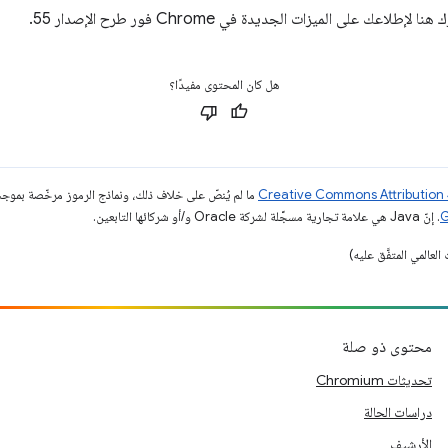
 على الميزات الجديدة في Chrome فور طرح الإصدار 55.
هل كان المحتوى مفيدًا؟
ما لم يُنصّ على خلاف ذلك، ونماذج الرموز مرخّصة بمو
. إنّ Java هي علامة تجارية مسجَّلة لشركة Oracle و/أو شركائها التابعين.
محتوى ذو صلة
تحديثات Chromium
دراسات الحالة
الأرشيف