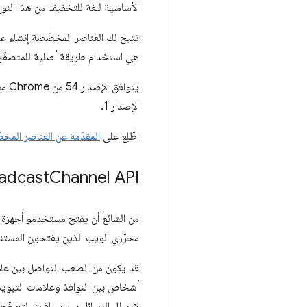
الأساسية للغة للتخفيف من هذا النوع
هي استخدام طريقة أصلية للمتصفّح لإ
يتوافق الإصدار 54 من Chrome مع أحدث مواصفات العناصر المخصّصة
الإصدار 1.
اطّلِع على
المقدّمة عن العناصر المخ
adcast
Channel API
من الشائع أن يفتح مستخدمو أجهزة ا
محرّري الويب الذين يفتحون المست
قد يكون من الصعب التواصل بين علا‫
لإرسال الرسائل بين سياقات التصفّح