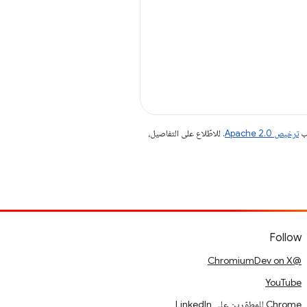
جب
ترخيص Apache 2.0‏
. للاطّلاع على التفاصيل،
Follow
@ChromiumDev on X
YouTube
Chrome للمطوّرين على LinkedIn