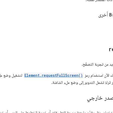
B
أخرى
r
يد من تجربة التصفّح.
ك الآن استخدام رمز
Element.requestFullScreen()
لتشغيل وضع مل
 ثراءً تشمل التدوير إلى وضع ملء الشاشة.
مصدر خارجي
ستخدام، مثل مقدّم واجهة برمجة التطبيقات أو خدمة الخطوط على الويب أو 