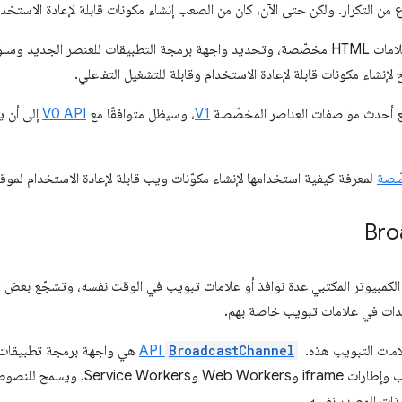
 من التكرار. ولكن حتى الآن، كان من الصعب إنشاء مكونات قابلة لإعادة الاستخد
نشاء مكونات قابلة لإعادة الاستخدام وقابلة للتشغيل التفاعلي.
V1
، وسيظل متوافقًا مع
V0 API
إلى أن ي
صّصة
لمعرفة كيفية استخدامها لإنشاء مكوّنات ويب قابلة لإعادة الاستخدام لموق
Bro
لكمبيوتر المكتبي عدة نوافذ أو علامات تبويب في الوقت نفسه، وتشجّع بعض الم
ندات في علامات تبويب خاصة بهم.
مات التبويب هذه. 
BroadcastChannel
API
هي واجهة برمجة تطبيقات
أشخاص بين النوافذ وعلامات التبويب وإطارات 
 ذات المصدر نفسه.