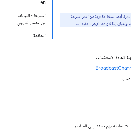
en
استرجاع البيانات
ول تجربة تنسيق جديد في أحدث إصدار من فيديو "الميزات الجديدة في Chrome"، فبالإضافة إلى نشره على YouTube، نشرنا أيضًا نسخة مكتوبة من النص شارحة
من مصدر خارجي
خبارنا إذا كان هذا الإجراء مفيدًا لك.
الخاتمة
ة لإعادة الاستخدام.
.
BroadcastChann
مصدر.
ظم اللغات للمطوّرين بإنشاء مكوّنات خاصة بهم تستند إلى العناصر