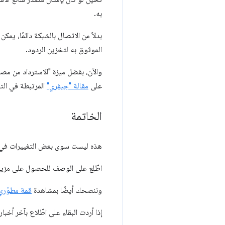
به.
بدلاً من الاتصال بالشبكة دائمًا، ي
الموثوق به لتخزين الردود.
على
مقالة "جيفري"
المرتبطة في التع
الخاتمة
هذه ليست سوى بعض التغييرات في الإصدار 54 من hrome
اطّلِع على الوصف للحصول على مزيد 
وننصحك أيضًا بمشاهدة
قمة مطوّري برا
إذا أردت البقاء على اطّلاع بآخر أخبار Chrome والميزات القادمة، انقر على ز