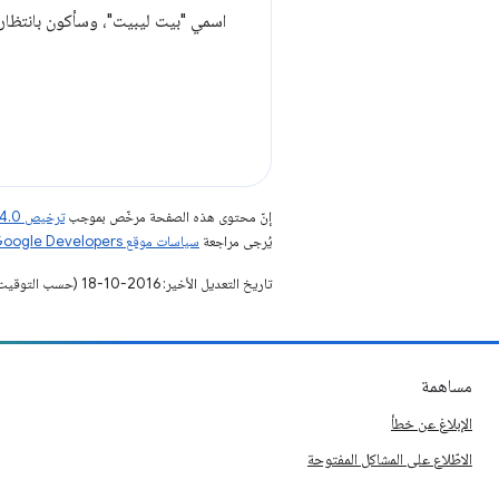
اسمي "بيت ليبيت"، وسأكون بانتظارك هنا لإطلاعك
إنّ محتوى هذه الصفحة مرخّص بموجب
ترخيص Creative Commons Attribution 4.0‏
يُرجى مراجعة
سياسات موقع Google Developers‏
تاريخ التعديل الأخير: 2016-10-18 (حسب التوقيت العالمي المتفَّق عليه)
مساهمة
الإبلاغ عن خطأ
الاطّلاع على المشاكل المفتوحة