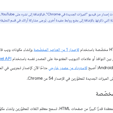
نحا
ة التي ذكرتها، بالإضافة إلى بضع روابط مفيدة أخرى. يُرجى مشاركة آرائك في قسم التعليقات وإ
الإصدار 1 من العناصر المخصّصة
وإنشاء مكونات ويب قابل
 بين النوافذ أو علامات التبويب المفتوحة على المصدر نفسه باستخدام
el API
الاسترداد من مصدر خارجي
متاحًا الآن كإصدار تجريبي في ال
ميزات الجديدة للمطوّرين في الإصدار 54 من Chrome.
غالبًا ما تتطلّب واجهات المستخدم المعقدة قدرًا كبيرًا من صفحات HTML. تسمح مع