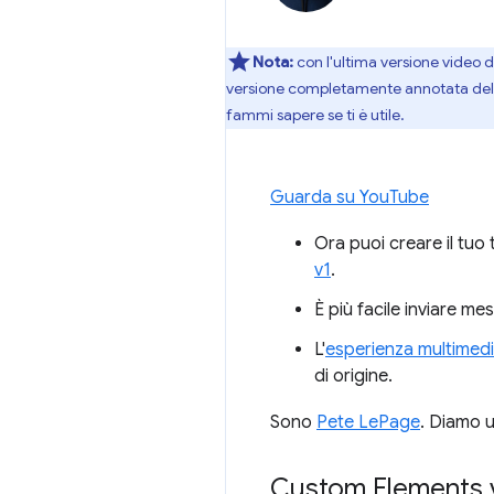
Nota:
con l'ultima versione video 
versione completamente annotata dello s
fammi sapere se ti è utile.
Guarda su YouTube
Ora puoi creare il tuo
v1
.
È più facile inviare me
L'
esperienza multimedi
di origine.
Sono
Pete LePage
. Diamo u
Custom Elements 