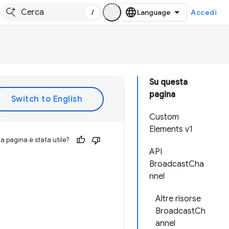
/
Accedi
Su questa
pagina
Custom
Elements v1
 pagina è stata utile?
API
BroadcastCha
nnel
Altre risorse
BroadcastCh
annel