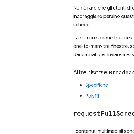
Non è raro che gli utenti d
incoraggiano persino quest
schede.
La comunicazione tra queste
one-to-many tra finestre, sc
denominati per inviare messa
Altre risorse
Broadca
Specifiche
Polyfill
request
Full
Scre
I contenuti multimediali so