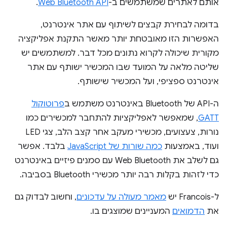
אותם לאתרים שמשתמשים ב-
Web Bluetooth API
.
בדומה לבחירת קבצים לשיתוף עם אתר אינטרנט,
האפשרות הזו מאובטחת יותר מאשר התקנת אפליקציה
מקורית שיכולה לקרוא נתונים מכל דבר. למשתמשים יש
שליטה מלאה על המועד שבו המכשיר ישותף עם אתר
אינטרנט ספציפי, ועל המכשיר שישותף.
ה-API של Bluetooth באינטרנט משתמש ב
פרוטוקול
GATT
, שמאפשר לאפליקציות להתחבר למכשירים כמו
נורות, צעצועים, מכשירי מעקב אחר קצב הלב, צגי LED
ועוד, באמצעות
כמה שורות של JavaScript
בלבד. אפשר
גם לשלב את Web Bluetooth עם סמנים פיזיים באינטרנט
כדי לזהות בקלות רבה יותר מכשירי Bluetooth בסביבה.
ל-Francois יש
מאמר מעולה על עדכונים
, וחשוב לבדוק גם
את
הדמואים
המעניינים שמוצגים בו.