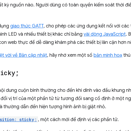
ất kỳ nguồn nào. Người dùng có toàn quyền kiểm soát thời điể
 dụng
giao thức GATT
, cho phép các ứng dụng kết nối với các 
hình LED và nhiều thiết bị khác chỉ bằng
vài dòng JavaScript
. 
con web thực để dễ dàng khám phá các thiết bị lân cận hơn n
yệt vời về Bản cập nhật
, hãy nhớ xem một số
bản minh hoạ
thú 
ticky;
 nội dung cuộn bình thường cho đến khi dính vào đầu khung nh
đổi vị trí của một phần tử từ tương đối sang cố định ở một ng
à thường dẫn đến hiện tượng hình ảnh bị giật nhỏ.
sition: sticky;
, một cách mới để định vị các phần tử.