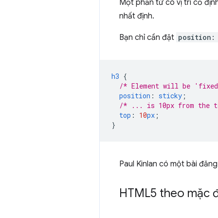
Một phần tử có vị trí cố địn
nhất định.
Bạn chỉ cần đặt
position:
h3
{
/* Element will be 'fixe
position
:
sticky
;
/* ... is 10px from the t
top
:
10
px
;
}
Paul Kinlan có một bài đăn
HTML5 theo mặc đ