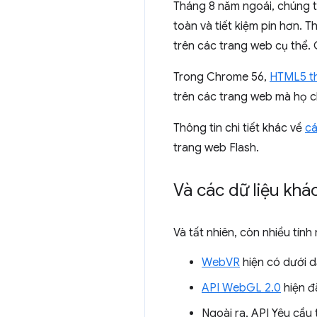
Tháng 8 năm ngoái, chúng 
toàn và tiết kiệm pin hơn. 
trên các trang web cụ thể.
Trong Chrome 56,
HTML5 th
trên các trang web mà họ c
Thông tin chi tiết khác về
cá
trang web Flash.
Và các dữ liệu khá
Và tất nhiên, còn nhiều tín
WebVR
hiện có dưới 
API WebGL 2.0
hiện đ
Ngoài ra, API Yêu cầu