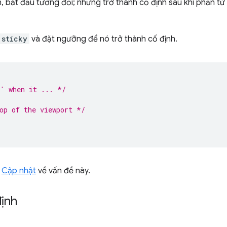
h, bắt đầu tương đối; nhưng trở thành cố định sau khi phần tử
 sticky
và đặt ngưỡng để nó trở thành cố định.
d' when it ... */
op of the viewport */
g
Cập nhật
về vấn đề này.
ịnh