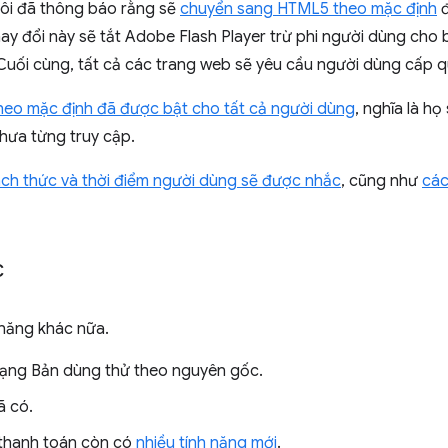
tôi đã thông báo rằng sẽ
chuyển sang HTML5 theo mặc định
đ
Thay đổi này sẽ tắt Adobe Flash Player trừ phi người dùng cho
 Cuối cùng, tất cả các trang web sẽ yêu cầu người dùng cấp q
eo mặc định đã được bật cho tất cả người dùng
, nghĩa là h
hưa từng truy cập.
ch thức và thời điểm người dùng sẽ được nhắc
, cũng như
các
c
h năng khác nữa.
dạng Bản dùng thử theo nguyên gốc.
ã có.
 thanh toán còn có
nhiều tính năng mới
.