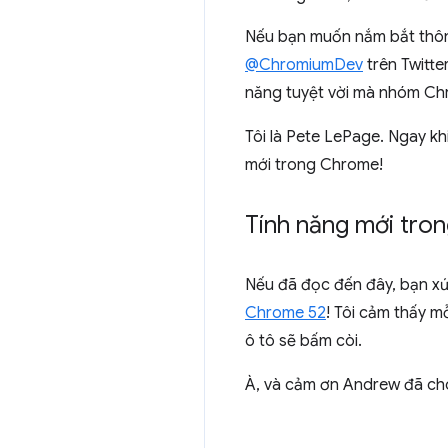
Nếu bạn muốn nắm bắt thông
@ChromiumDev
trên Twitt
năng tuyệt vời mà nhóm Chr
Tôi là Pete LePage. Ngay kh
mới trong Chrome!
Tính năng mới tro
Nếu đã đọc đến đây, bạn xứ
Chrome 52
! Tôi cảm thấy m
ô tô sẽ bấm còi.
À, và cảm ơn Andrew đã cho