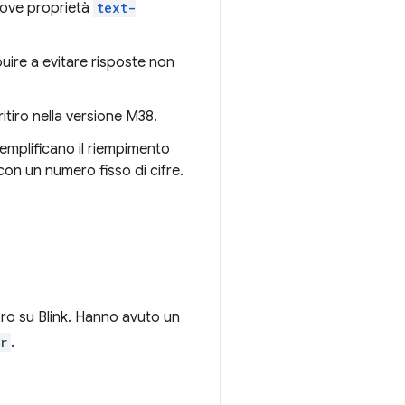
 nuove proprietà
text-
uire a evitare risposte non
ritiro nella versione M38.
emplificano il riempimento
con un numero fisso di cifre.
voro su Blink. Hanno avuto un
r
.