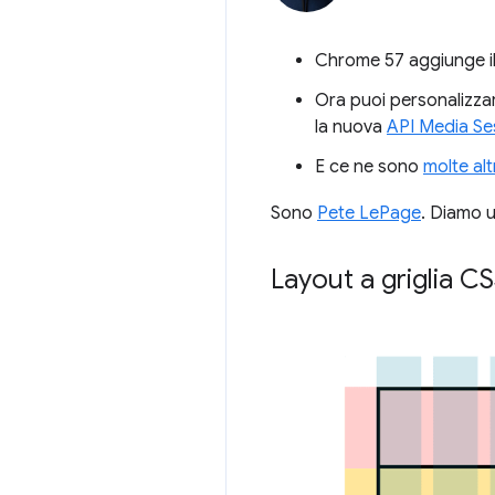
Chrome 57 aggiunge i
Ora puoi personalizzare
la nuova
API Media Se
E ce ne sono
molte alt
Sono
Pete LePage
. Diamo u
Layout a griglia C