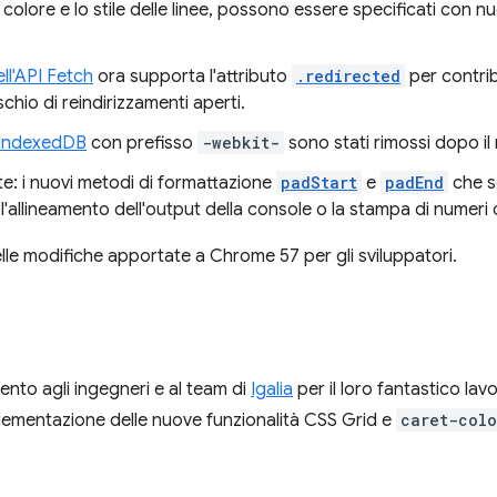
e il colore e lo stile delle linee, possono essere specificati con
ll'API Fetch
ora supporta l'attributo
.redirected
per contrib
rischio di reindirizzamenti aperti.
IndexedDB
con prefisso
-webkit-
sono stati rimossi dopo il 
ite: i nuovi metodi di formattazione
padStart
e
padEnd
che s
l'allineamento dell'output della console o la stampa di numeri 
le modifiche apportate a Chrome 57 per gli sviluppatori.
ento agli ingegneri e al team di
Igalia
per il loro fantastico la
lementazione delle nuove funzionalità CSS Grid e
caret-colo