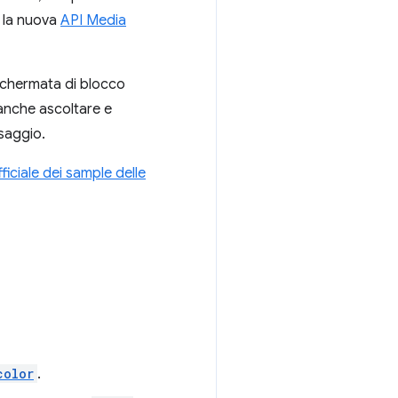
o la nuova
API Media
 schermata di blocco
 anche ascoltare e
ssaggio.
ficiale dei sample delle
color
.