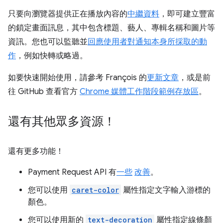
只要向瀏覽器提供正在播放內容的
中繼資料
，即可建立豐富
的鎖定畫面訊息，其中包含標題、藝人、專輯名稱和圖片等
資訊。您也可以監聽並
回應使用者對通知本身所採取的動
作
，例如快轉或略過。
如要快速開始使用，請參考 François 的
更新文章
，或是前
往 GitHub 查看官方
Chrome 媒體工作階段範例存放區
。
還有其他眾多資源！
還有更多功能！
Payment Request API 有
一些
改善
。
您可以使用
caret-color
屬性指定文字輸入游標的
顏色。
您可以使用新的
text-decoration
屬性指定線條顏