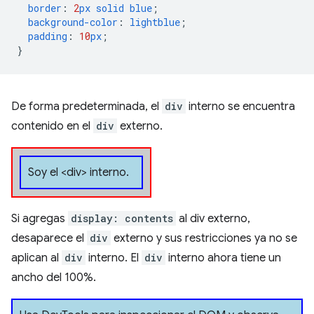
border
:
2
px
solid
blue
;
background-color
:
lightblue
;
padding
:
10
px
;
}
De forma predeterminada, el
div
interno se encuentra
contenido en el
div
externo.
Soy el <div> interno.
Si agregas
display: contents
al div externo,
desaparece el
div
externo y sus restricciones ya no se
aplican al
div
interno. El
div
interno ahora tiene un
ancho del 100%.