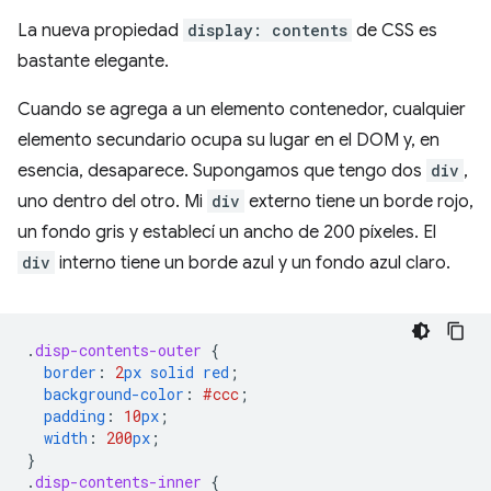
La nueva propiedad
display: contents
de CSS es
bastante elegante.
Cuando se agrega a un elemento contenedor, cualquier
elemento secundario ocupa su lugar en el DOM y, en
esencia, desaparece. Supongamos que tengo dos
div
,
uno dentro del otro. Mi
div
externo tiene un borde rojo,
un fondo gris y establecí un ancho de 200 píxeles. El
div
interno tiene un borde azul y un fondo azul claro.
.
disp-contents-outer
{
border
:
2
px
solid
red
;
background-color
:
#ccc
;
padding
:
10
px
;
width
:
200
px
;
}
.
disp-contents-inner
{